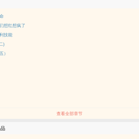
命
们想红想疯了
利技能
二)
五）
中
查看全部章节
作品