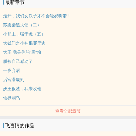
最新章节
走开，我们女汉子才不会轻易狗带！
苏染染追夫记（二）
小郡主，猛于虎（五）
大钱门之小神棍哪里逃
大王 我是你的“黑”粉
朕被自己感动了
一夜弃后
后宫潜规则
妖王很渣，我来收他
仙界弱鸟
查看全部章节
飞言情的作品