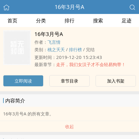
16年3月号A
首页
分类
排行
搜索
足迹
16年3月号A
作者：
飞言情
类别：
桃之夭夭
/
排行榜
/
完结
2019-12-20 15:23:43
更新时间：
最新章节：
走开，我们女汉子才不会轻易狗带！
立即阅读
章节目录
加入书架
内容简介
16年3月号A 的所有文章。
收起