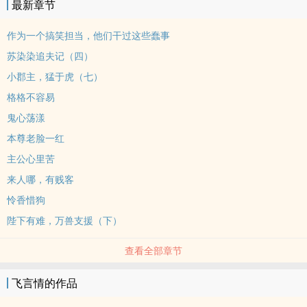
最新章节
作为一个搞笑担当，他们干过这些蠢事
苏染染追夫记（四）
小郡主，猛于虎（七）
格格不容易
鬼心荡漾
本尊老脸一红
主公心里苦
来人哪，有贱客
怜香惜狗
陛下有难，万兽支援（下）
查看全部章节
飞言情的作品