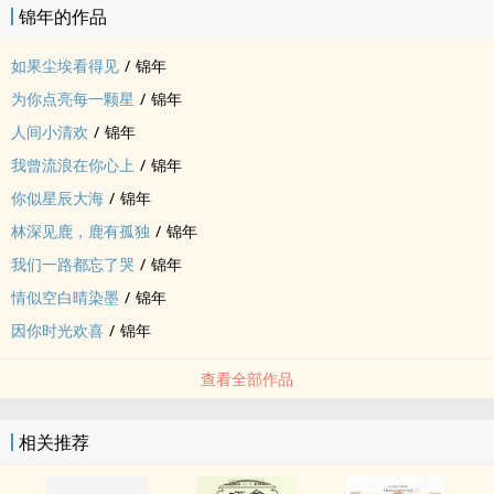
锦年的作品
如果尘埃看得见
/
锦年
为你点亮每一颗星
/
锦年
人间小清欢
/
锦年
我曾流浪在你心上
/
锦年
你似星辰大海
/
锦年
林深见鹿，鹿有孤独
/
锦年
我们一路都忘了哭
/
锦年
情似空白晴染墨
/
锦年
因你时光欢喜
/
锦年
查看全部作品
相关推荐