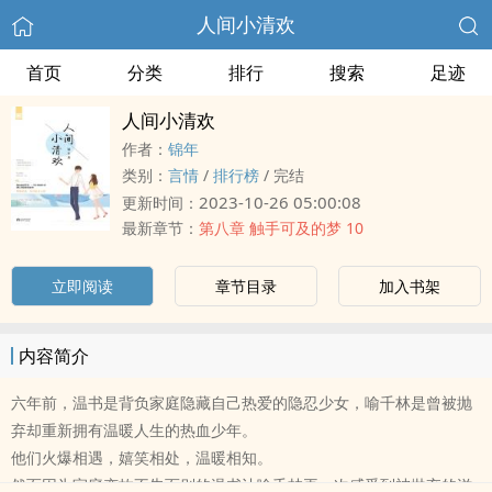
人间小清欢
首页
分类
排行
搜索
足迹
人间小清欢
作者：
锦年
类别：
言情
/
排行榜
/
完结
2023-10-26 05:00:08
更新时间：
最新章节：
第八章 触手可及的梦 10
立即阅读
章节目录
加入书架
内容简介
六年前，温书是背负家庭隐藏自己热爱的隐忍少女，喻千林是曾被抛
弃却重新拥有温暖人生的热血少年。
他们火爆相遇，嬉笑相处，温暖相知。
然而因为家庭变故不告而别的温书让喻千林再一次感受到被抛弃的滋