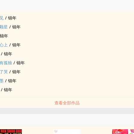
品
见
/
锦年
颗星
/
锦年
锦年
心上
/
锦年
/
锦年
有孤独
/
锦年
了哭
/
锦年
墨
/
锦年
/
锦年
查看全部作品