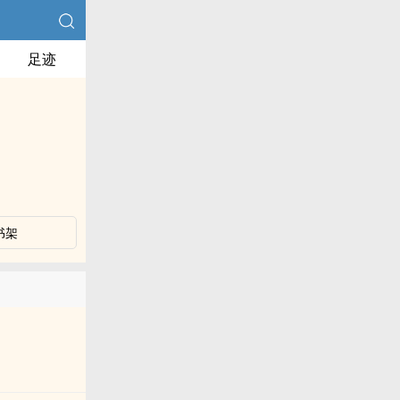
足迹
书架