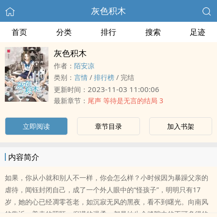
灰色积木
首页
分类
排行
搜索
足迹
灰色积木
作者：
陌安凉
类别：
言情
/
排行榜
/
完结
2023-11-03 11:00:06
更新时间：
最新章节：
尾声 等待是无言的结局 3
立即阅读
章节目录
加入书架
内容简介
如果，你从小就和别人不一样，你会怎么样？小时候因为暴躁父亲的
虐待，闻钰封闭自己，成了一个外人眼中的“怪孩子”，明明只有17
岁，她的心已经凋零苍老，如沉寂无风的黑夜，看不到曙光。向南风
的靠近、姜幸的照顾、倪诺的温柔，都是她生命缝隙中的不可多得的