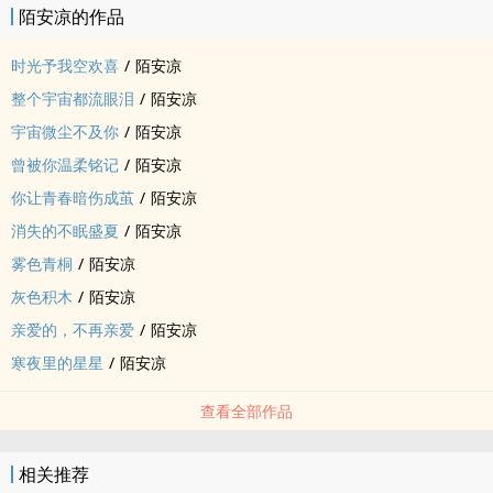
陌安凉的作品
时光予我空欢喜
/
陌安凉
整个宇宙都流眼泪
/
陌安凉
宇宙微尘不及你
/
陌安凉
曾被你温柔铭记
/
陌安凉
你让青春暗伤成茧
/
陌安凉
消失的不眠盛夏
/
陌安凉
雾色青桐
/
陌安凉
灰色积木
/
陌安凉
亲爱的，不再亲爱
/
陌安凉
寒夜里的星星
/
陌安凉
查看全部作品
相关推荐