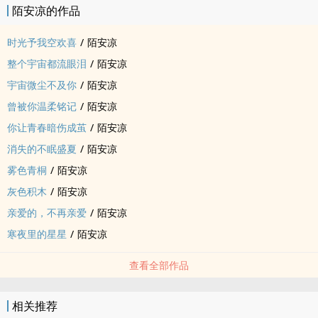
陌安凉的作品
时光予我空欢喜
/
陌安凉
整个宇宙都流眼泪
/
陌安凉
宇宙微尘不及你
/
陌安凉
曾被你温柔铭记
/
陌安凉
你让青春暗伤成茧
/
陌安凉
消失的不眠盛夏
/
陌安凉
雾色青桐
/
陌安凉
灰色积木
/
陌安凉
亲爱的，不再亲爱
/
陌安凉
寒夜里的星星
/
陌安凉
查看全部作品
相关推荐