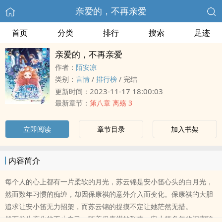
亲爱的，不再亲爱
首页
分类
排行
搜索
足迹
亲爱的，不再亲爱
作者：
陌安凉
类别：
言情
/
排行榜
/
完结
2023-11-17 18:00:03
更新时间：
最新章节：
第八章 离殇 3
立即阅读
章节目录
加入书架
内容简介
每个人的心上都有一片柔软的月光，苏云锦是安小笛心头的白月光，
然而数年习惯的痴缠，却因保康祺的意外介入而变化。保康祺的大胆
追求让安小笛无力招架，而苏云锦的捉摸不定让她茫然无措。
然而发生变化的不止自己，随着保康祺的到来，安小笛多年的闺蜜陷