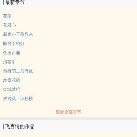
最新章节
花期
慕君心
新家小玉盈盈来
盼君予明灯
金玉西厢
清莲引
前有萌主后有虎
水墨花楹
桀城梦纪
夫君莫上淡粉楼
查看全部章节
飞言情的作品