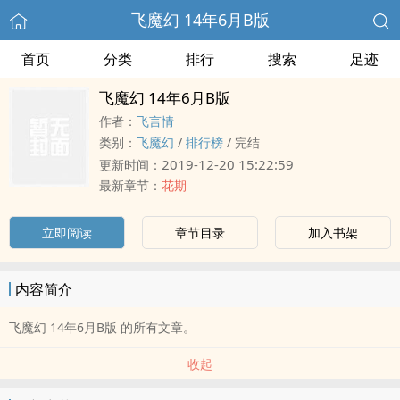
飞魔幻 14年6月B版
首页
分类
排行
搜索
足迹
飞魔幻 14年6月B版
作者：
飞言情
类别：
飞魔幻
/
排行榜
/
完结
2019-12-20 15:22:59
更新时间：
最新章节：
花期
立即阅读
章节目录
加入书架
内容简介
飞魔幻 14年6月B版 的所有文章。
收起