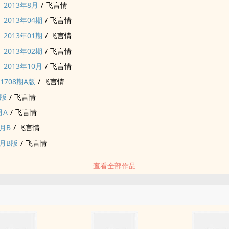
2013年8月
/
飞言情
2013年04期
/
飞言情
2013年01期
/
飞言情
2013年02期
/
飞言情
2013年10月
/
飞言情
1708期A版
/
飞言情
B版
/
飞言情
月A
/
飞言情
月B
/
飞言情
6月B版
/
飞言情
查看全部作品