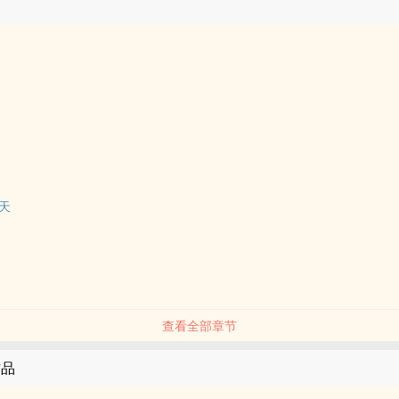
天
查看全部章节
作品