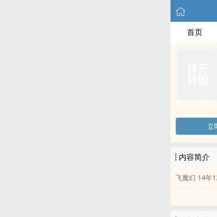
首页
立
内容简介
飞魔幻 14年