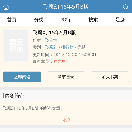
飞魔幻 15年5月B版
首页
分类
排行
搜索
足迹
飞魔幻 15年5月B版
作者：
飞言情
类别：
飞魔幻
/
排行榜
/
完结
2019-12-20 15:23:01
更新时间：
最新章节：
春光尽
立即阅读
章节目录
加入书架
内容简介
飞魔幻 15年5月B版 的所有文章。
收起