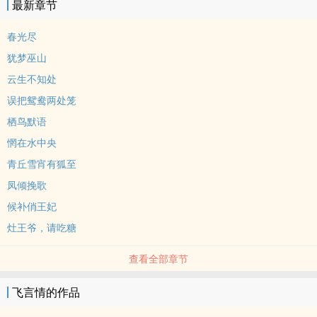
最新章节
春光尽
犹梦巫山
云生不知处
误把鸳鸯两处笼
栖鸟默语
惘在水中央
青丘雪宵有狐至
凤倾挽歌
候补俏王妃
灶王爷，请吃糖
查看全部章节
飞言情的作品