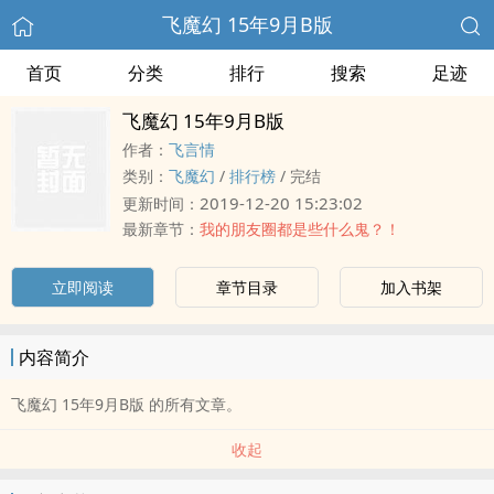
飞魔幻 15年9月B版
首页
分类
排行
搜索
足迹
飞魔幻 15年9月B版
作者：
飞言情
类别：
飞魔幻
/
排行榜
/
完结
2019-12-20 15:23:02
更新时间：
最新章节：
我的朋友圈都是些什么鬼？！
立即阅读
章节目录
加入书架
内容简介
飞魔幻 15年9月B版 的所有文章。
收起