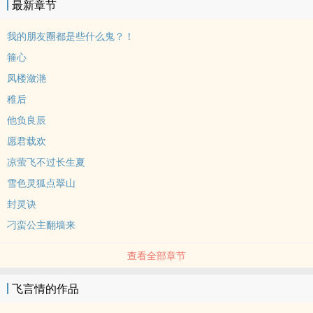
最新章节
我的朋友圈都是些什么鬼？！
箍心
凤楼潋滟
稚后
他负良辰
愿君载欢
凉萤飞不过长生夏
雪色灵狐点翠山
封灵诀
刁蛮公主翻墙来
查看全部章节
飞言情的作品