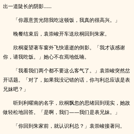
出一道陡长的阴影……
「你愿意赏光陪我吃这顿饭，我真的很高兴。」
晚餐结束后，袁崇峻开车送欣桐回到朱家。
欣桐凝望著车窗外飞快退逝的倒影。「我才该感谢
你，请我吃饭。」她心不在焉地低喃。
「我看我们两个都不要这么客气了。」袁崇峻突然岔
开话题。「对了，如果我没记错的话，你与利总应该是表​
兄‍‌妹​‌­吧？」
听到利曜南的名字，欣桐飘忽的思绪回到现实，她故
做轻松地回答。「是啊，我们——我们是表​兄‍‌妹​‌­。」
「你回到朱家前，就认识利总？」袁崇峻接著问。