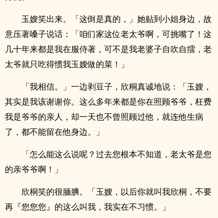
玉嫂笑出来。「这倒是真的，」她贴到小姐身边，故
意压著嗓子说话：「咱们家这位老太爷啊，可挑嘴了！这
几十年来都是我在服侍著，可不是我老婆子自吹自擂，老
太爷就只吃得惯我玉嫂做的菜！」
「我相信。」一边剥豆子，欣桐真诚地说：「玉嫂，
其实是我该谢谢你。这么多年来都是你在照顾爷爷，枉费
我是爷爷的亲人，却一天也不曾照顾过他，就连他生病
了，都不能留在他身边。」
「怎么能这么说呢？过去您根本不知道，老太爷是您
的亲爷爷啊！」
欣桐笑的很腼腆。「玉嫂，以后你就叫我欣桐，不要
再『您您您』的这么叫我，我实在不习惯。」