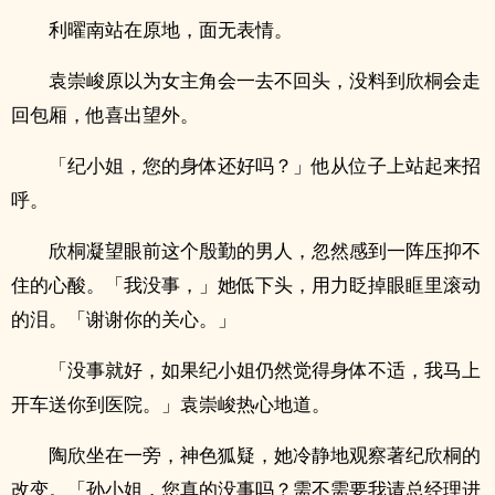
利曜南站在原地，面无表情。
袁崇峻原以为女主角会一去不回头，没料到欣桐会走
回包厢，他喜出望外。
「纪小姐，您的身体还好吗？」他从位子上站起来招
呼。
欣桐凝望眼前这个殷勤的男人，忽然感到一阵压抑不
住的心酸。「我没事，」她低下头，用力眨掉眼眶里滚动
的泪。「谢谢你的关心。」
「没事就好，如果纪小姐仍然觉得身体不适，我马上
开车送你到医院。」袁崇峻热心地道。
陶欣坐在一旁，神色狐疑，她冷静地观察著纪欣桐的
改变。「孙小姐，您真的没事吗？需不需要我请总经理进