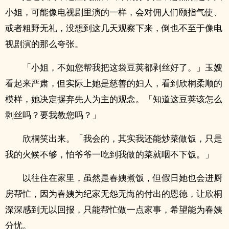
小姐，可能像电视剧里演的一样，会对佣人们颐指气使、
或者粗野无礼，没想到这几天观察下来，倒也不至于像电
视剧演的那么夸张。
「小姐，不如您帮我把这袋豆荚都剥丝好了。」玉嫂
看起来严肃，但实际上她是慈善的妇人，看到欣桐柔顺的
模样，她决定摒弃先人为主的观念。「知道这豆荚该怎么
剥丝吗？要我教您吗？」
欣桐笑出来。「我会的，其实我还能炒菜做饭，只是
我的火候不够，怕爷爷一吃到我做的菜就咽不下饭。」
以往住在家里，虽然是春姨煮饭，但假日她也会进厨
房帮忙，因为春姨为纪家无怨无悔的付出的恩德，让欣桐
深深感到无以回报，只能帮忙做一点家事，希望能为春姨
分忧。