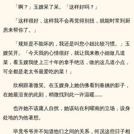
「啊？」玉嫂呆了呆。「这样好吗？」
「这样很好，这样我不会再觉得别扭，就能时常到厨
房来帮你了。」
「规矩是不能坏的，我还是叫您小姐比较习惯。」玉
嫂笑开。「今天我的心情很好，就让我来教小姐做几道
菜，看玉嫂我使上三十年的拿手绝活，做的这几道小点，
可全都是老太爷最爱吃的菜！」
欣桐跟著微笑。在玉嫂身上她仿佛看到春姨的影子，
在她最沮丧的此刻，稍微找到此一许温暖……
也许她不该庸人自扰，她该站在利曜南的立场，设身
处地的为他著想。
毕竟爷爷并不知道他们之间的关系，何况这些日子相