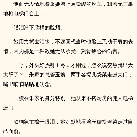
他面无表情地看著她跨上袁崇峻的座车，却若无其事
地将电梯门合上……
眼泪滑下欣桐的脸颊。
她用力拭去泪水，不愿回想当时他脸上无动于衷的表
情，因为那是一种教她无法承受、刻骨铭心的伤害。
「呼，外头好热呀！冬天才刚过，怎么说变热就出大
太阳了？」朱家的总管玉嫂，两手各提几袋菜走进大门，
嘴里嘀嘀咕咕地叨念。
玉嫂在朱家的身分特别，她从来不搭厨房的佣人电梯
进门。
欣桐急忙擦干眼泪，她沉默地看著玉嫂提著菜走过自
己面前。