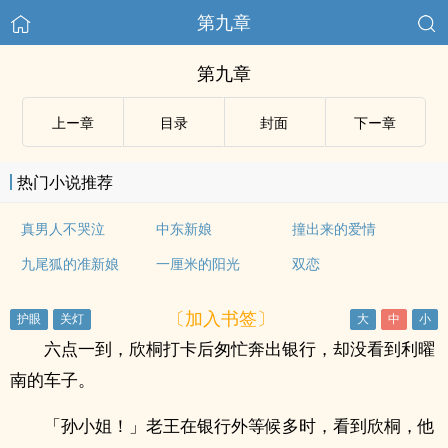
第九章
第九章
上ー章
目录
封面
下ー章
热门小说推荐
真男人不哭泣
中东新娘
撞出来的爱情
九尾狐的准新娘
一厘米的阳光
双恋
〔加入书签〕
六点一到，欣桐打卡后匆忙奔出银行，却没看到利曜
南的车子。
「孙小姐！」老王在银行外等候多时，看到欣桐，他