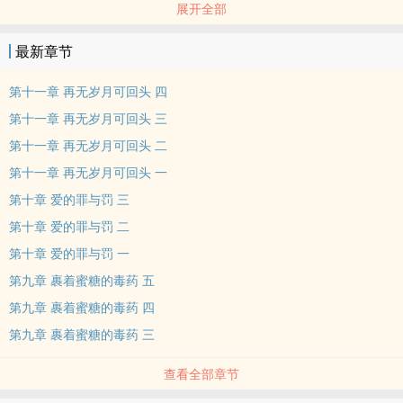
展开全部
优柔叛逆的景卓然还有曾经抛妻弃子的杨建业。
心已死，泪已干，那些所谓的温暖再也唤不回艾草曾经的温柔，反而
最新章节
成了加速所有毁灭的刽子手。
命运的种子飘落，有人成了地上的尘埃，有人却成了天上的云朵。
第十一章 再无岁月可回头 四
残酷的不是命运的安排，而是耗尽青春，再无岁月可回首。穷尽一
第十一章 再无岁月可回头 三
生，到头来只是茕茕一人。
第十一章 再无岁月可回头 二
第十一章 再无岁月可回头 一
第十章 爱的罪与罚 三
第十章 爱的罪与罚 二
第十章 爱的罪与罚 一
第九章 裹着蜜糖的毒药 五
第九章 裹着蜜糖的毒药 四
第九章 裹着蜜糖的毒药 三
查看全部章节