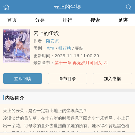
云上的尘埃
首页
分类
排行
搜索
足迹
云上的尘埃
作者：
陌安凉
类别：
言情
/
排行榜
/
完结
2023-11-16 11:00:29
更新时间：
最新章节：
第十一章 再无岁月可回头 四
立即阅读
章节目录
加入书架
内容简介
天上的云朵，是否一定就比地上的尘埃高贵？
冷漠淡然的吕艾草，在十八岁的时候遇见了阳光少年乐程昱，心上开
出一朵花。可母亲的意外去世扭曲了她的所有。她不得不背起黑色枷
锁，用尽心计去接近那些毁掉自己生活的人——善良柔弱的杨星雪，