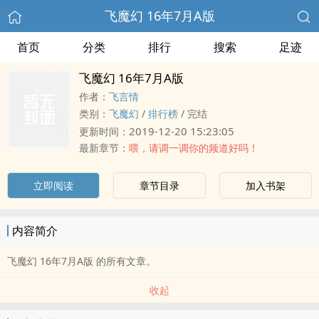
飞魔幻 16年7月A版
首页
分类
排行
搜索
足迹
飞魔幻 16年7月A版
作者：
飞言情
类别：
飞魔幻
/
排行榜
/
完结
2019-12-20 15:23:05
更新时间：
最新章节：
喂，请调一调你的频道好吗！
立即阅读
章节目录
加入书架
内容简介
飞魔幻 16年7月A版 的所有文章。
收起