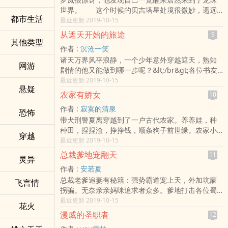
小哥哥ap;会做菜的智慧小姐姐，双c，有感动的泪
世界。 这个时候的贝吉塔星处境很微妙，遥远
点！&lt;/br&gt;各位书友要是觉得《你在万丈荣光
都市生活
的星空，那位知名的“星球贩卖者”弗利萨已经对这颗
最近更新 2019-10-15
中》还不错的话请不要忘记向您QQ群和微博里的朋
星球虎视眈眈。如果剧情不做改变，不久后孙悟空
友推荐哦！你在万丈荣光中最新章节,你在万丈荣光
从遮天开始的旅途
9
就会被送往地球，然后砸了脑袋、失了智，开启
其他类型
中无弹窗,你在万丈荣光中全文阅读.
作者 :
溟沧一笑
&lt;/br&gt;各位书友要是觉得《龙珠之神级赛亚
诸天万界风平浪静，一个少年意外穿越遮天，熟知
人》还不错的话请不要忘记向您QQ群和微博里的朋
网游
剧情的他又能做到哪一步呢？&lt;/br&gt;各位书友
友推荐哦！龙珠之神级赛亚人最新章节,龙珠之神级
要是觉得《从遮天开始的旅途》还不错的话请不要
最近更新 2019-10-15
赛亚人无弹窗,龙珠之神级赛亚人全文阅读.
悬疑
忘记向您QQ群和微博里的朋友推荐哦！从遮天开始
农家有娇女
10
的旅途最新章节,从遮天开始的旅途无弹窗,从遮天开
作者 :
寂寞的清泉
始的旅途全文阅读.
恐怖
带犬刑警夏离穿越到了一户古代农家。养养娃，种
种田，捏捏渣，挣挣钱，顺条狗子前世缘。农家小
穿越
日子简单又热闹。直至遇到那个长得像叶风的男
最近更新 2019-10-15
人，日子就变得不一样了……&lt;/br&gt;各位书友要
总裁爹地宠翻天
11
灵异
是觉得《农家有娇女》还不错的话请不要忘记向您
作者 :
安若夏
QQ群和微博里的朋友推荐哦！农家有娇女最新章节,
总裁老爹追妻有秘籍：强势霸道宠上天，外加坑蒙
农家有娇女无弹窗,农家有娇女全文阅读.
飞言情
拐骗。无奈亲亲妈咪追求者众多。爹地打击各位蜀
黍道：“这丫头拜金，非富豪榜排行第一者，看不
最近更新 2019-10-15
花火
上。”蜀黍们翻白眼：劳资明年就取代你！爹地又
漫威的圣职者
12
说：“还是个颜控，除了我这种绝世美男，肾不动。”