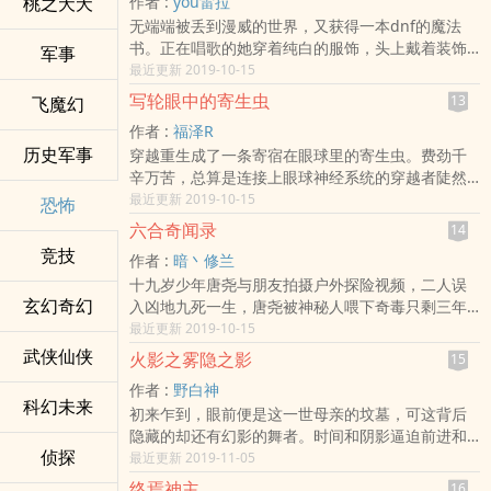
桃之夭夭
作者 :
you雷拉
蜀黍们瞪爹地：劳资肾好自己动！最后，专治各种
无端端被丢到漫威的世界，又获得一本dnf的魔法
不服的爹地，就向大家扔了一个我。“嗨，诸位叔
书。正在唱歌的她穿着纯白的服饰，头上戴着装饰
叔，大家好，我叫陆子默，今年五岁了，妈咪叫唐
军事
着十字架的帽子。“无论世间黑暗有多深，也无论哪
最近更新 2019-10-15
之芯，超爱我的哟，而且，夺人所爱，抢人妈咪，
里需要光芒，我都会一直保护正在战斗的你们，我
是要被天打雷劈的哦，你们一定要善良，不然就会
写轮眼中的寄生虫
13
飞魔幻
会引导正义的圣光并与你们同行！”“哎?圣光?踢了踢
被雷劈哟……”于是，蜀黍们哭了，妈咪傻了。“我……
作者 :
福泽R
了，这奶有毒，队长快点踢了！”奶妈：“??????”
我什么时候生的你？”wtf？妈咪到底怎么了？为什么
历史军事
穿越重生成了一条寄宿在眼球里的寄生虫。费劲千
&lt;/br&gt;各位书友要是觉得《漫威的圣职者》还
不知道自己生了我？&lt;/br&gt;各位书友要是觉得
辛万苦，总算是连接上眼球神经系统的穿越者陡然
不错的话请不要忘记向您QQ群和微博里的朋友推荐
《总裁爹地宠翻天》还不错的话请不要忘记向您QQ
发现，这居然是一颗九勾玉的轮回写轮眼！！而眼
最近更新 2019-10-15
哦！漫威的圣职者最新章节,漫威的圣职者无弹窗,漫
恐怖
群和微博里的朋友推荐哦！总裁爹地宠翻天最新章
睛的主人赫然是……大筒木辉夜！！（火影动漫剧
威的圣职者全文阅读.
节,总裁爹地宠翻天无弹窗,总裁爹地宠翻天全文阅读.
六合奇闻录
14
情，暂不考虑剧场版）&lt;/br&gt;各位书友要是觉
竞技
作者 :
暗丶修兰
得《写轮眼中的寄生虫》还不错的话请不要忘记向
十九岁少年唐尧与朋友拍摄户外探险视频，二人误
您QQ群和微博里的朋友推荐哦！写轮眼中的寄生虫
玄幻奇幻
入凶地九死一生，唐尧被神秘人喂下奇毒只剩三年
最新章节,写轮眼中的寄生虫无弹窗,写轮眼中的寄生
寿命，为求保命唐尧不得不寻求能人异士相助，也
最近更新 2019-10-15
虫全文阅读.
由此拉开了现代社会，诸子百家幻术江湖的传奇序
武侠仙侠
火影之雾隐之影
15
幕。暗修兰本尊微博：
作者 :
野白神
s:weibo/u/1807598957&lt;/br&gt;各位书友要是觉
科幻未来
初来乍到，眼前便是这一世母亲的坟墓，可这背后
得《六合奇闻录》还不错的话请不要忘记向您QQ群
隐藏的却还有幻影的舞者。时间和阴影逼迫前进和
和微博里的朋友推荐哦！六合奇闻录最新章节,六合
侦探
成长少年坐领满盈血与雾的村子，说道：“我可是四
最近更新 2019-11-05
奇闻录无弹窗,六合奇闻录全文阅读.
代水影矢仓大人，到死之前都给我记住这个名字
终焉神主
16