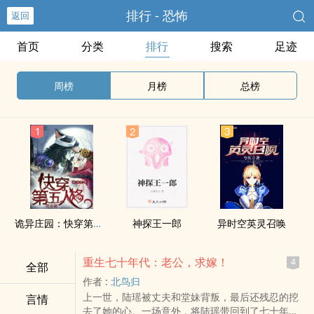
排行 - 恐怖
返回
首页
分类
排行
搜索
足迹
周榜
月榜
总榜
诡异庄园：快穿第五人格
神探王一郎
异时空英灵召唤
重生七十年代：老公，求嫁！
4
全部
作者 :
北鸟归
上一世，陆瑶被丈夫和堂妹背叛，最后还残忍的挖
言情
去了她的心。一场意外，将陆瑶带回到了七十年