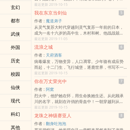
代。不知何时，坊间流传陆瑶被车撞坏了脑子，傻
最近更新 2019-10-15
玄幻
了。陆瑶不屑一顾，本小姐傻不傻，用事实来说
我在东京当剑仙
5
话。重活一世，斗渣妹，甩渣夫，摆脱奇葩亲戚，
都市
作者 :
魔道弟子
发家致富，更是大胆的向前世一直暗恋的兵哥哥表
从灵气复苏大时代穿越到灵气复苏一年前的日本，
白！【表白篇】她低头拉着他的衣袖，怯懦又坚
成为一名十六岁的高中生，木村和树。他战战兢
武侠
强。“我会洗衣服，我会做饭，我能挣钱，我会会暖
兢、刻苦修炼，省吃俭用的筹备资源，期望在灵气
最近更新 2019-11-05
床，你娶我吧！”他垂眸看着她的发旋。“好。”陆瑶
复苏后将全人类甩开。可上天却充满恶意的给他开
低着头，看不到他眼里的温柔缠卷。?1v1双处，前
流浪之城
外国
6
了一个玩笑。一年后，灵气复苏…并未如期而至。
世今生，爱的都是彼此。?本文半架空，考究党求放
作者 :
天府酒客
&lt;/br&gt;各位书友要是觉得《我在东京当剑仙》
过。&lt;/br&gt;各位书友要是觉得《重生七十年
历史
病毒爆发，万物变异，人口凋零。少年骆有成应势
还不错的话请不要忘记向您QQ群和微博里的朋友推
代：老公，求嫁！》还不错的话请不要忘记向您QQ
而起，十二门生，飞行城堡，逐鹿世界，书写不一
荐哦！我在东京当剑仙最新章节,我在东京当剑仙无
群和微博里的朋友推荐哦！重生七十年代：老公，
样的末世篇章！&lt;/br&gt;各位书友要是觉得《流
最近更新 2019-10-15
校园
弹窗,我在东京当剑仙全文阅读.
求嫁！最新章节,重生七十年代：老公，求嫁！无弹
浪之城》还不错的话请不要忘记向您QQ群和微博里
窗,重生七十年代：老公，求嫁！全文阅读.
你在万丈荣光中
7
的朋友推荐哦！流浪之城最新章节,流浪之城无弹窗,
仙侠
作者 :
阿窝
流浪之城全文阅读.
烈火中，他护她在怀，用生命换她生还。从此顾承
现代
川的名字，就刻在许俏的骨血中！一朝穿越到从
前，许俏站在顾承川面前，这一世换她守着他的平
最近更新 2019-10-15
安。许俏：如果遇见你是我生命的劫，我愿意万劫
科幻
龙珠之神级赛亚人
8
不复！顾承川：愿意迁就你一生，疼你如小孩！这
作者 :
翻身吐泡泡
是一个双救赎的爱情故事。。。鉴biao专家消防员
其他
罗岚很惊讶，他发现自己一觉醒来居然来到了龙珠