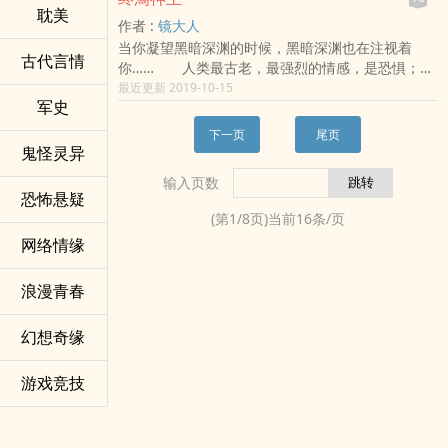
啊！”我是矢仓，我很仓狂，你拿我咋地？标签：火
耽美
作者 :
镜大人
影&lt;/br&gt;各位书友要是觉得《火影之雾隐之
当你凝望黑暗深渊的时候，黑暗深渊也在注视着
影》还不错的话请不要忘记向您QQ群和微博里的朋
古代言情
你…… 人类最古老，最强烈的情感，是恐惧；而
友推荐哦！火影之雾隐之影最新章节,火影之雾隐之
最古老，最强烈的恐惧，是对未知的恐惧…… 然
最近更新 2019-10-15
影无弹窗,火影之雾隐之影全文阅读.
军史
而我们对这个世界了解的越多，我们就越对自己曾
经的无知感到庆幸，但是我，却不慎掌握了这个世
下一页
尾页
界最深邃的本质，和最深沉的恐惧…… 于是一切
鬼怪灵异
的开端，源于一间用四叶草作为标记的精神病院……
输入页数
&lt;/br&gt;各位书友要是觉得《终焉神主》还不错
恐怖悬疑
的话请不要忘记向您QQ群和微博里的朋友推荐哦！
(第
1
/
8
页)当前
16
条/页
终焉神主最新章节,终焉神主无弹窗,终焉神主全文阅
网络情缘
读.
浪漫青春
幻想奇缘
游戏竞技