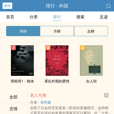
排行 - 外国
返回
首页
分类
排行
搜索
足迹
周榜
月榜
总榜
黑暗塔1：枪侠
霍乱时期的爱情
在人间
老人与海
4
全部
作者 :
海明威
反映了社会经济发展某一阶段的普遍模式，这种模
言情
式甚至在现在的发展中国家还可以看到。在二十世