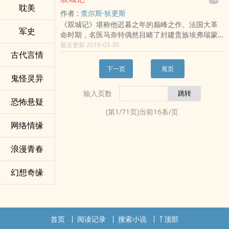
奥黛塔自我的邪恶一面黛塔.·沃克。四人结伴通行，
子。
耽美
作者 :
查尔斯·狄更斯
而奥黛塔和黛塔也逐渐合二为一，成为一个新人苏
《双城记》堪称他迟暮之年的巅峰之作。法国大革
珊娜，并同埃蒂共结连理。
军史
命时期，名医马奈特偶然目睹了封建贵族埃弗瑞蒙
德兄弟草营人命的暴行，因为打抱不平，反被投入
最近更新 2019-03-30
古代言情
巴士底狱，监禁了十八年。出狱后，马奈特之女露
茜却与仇家的儿子达奈堕入情网。于是，在法国革
下一页
尾页
命的旋涡中，一幕幕家族的恩怨情仇隆重上演，
鬼怪灵异
善、恶、生、死在冲突中交融，在转瞬间变换……
输入页数
《双城记》结构严整，语言凝练，狄更斯对革命与
恐怖悬疑
人性的深度思考和令人叹为观止的写作才华，在其
(第
1
/
71
页)当前
16
条/页
中得到了淋漓尽致的展现。
网络情缘
浪漫青春
幻想奇缘
首页
阅读记录
搜索小说
顶部