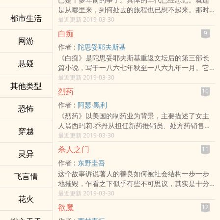
的小动物。
是从哪里来，到何处去的旅程也已想不起来。那时
都市生活
我刚过二十，每天在颓废中生活，当时怀疑人生的
最近更新 2019-03-30
态度与刚体会到的游戏感受莫名地交织在一起。也
白痴
9
许正因为如此，那时的记忆也就更加模糊不清了。
网游
作者 :
陀思妥耶夫斯基
那是艘两三百吨，包着铁皮的小木船。我横躺在二
《白痴》是陀思妥耶夫斯基重返文坛后的第三部长
等船舱中。这是位于船尾，依照船体呈环状的铺有
悬疑
篇小说，写于一八六七年秋至一八六九年一月。它
榻榻米的房间。因为是晚上，两盏被油烟熏得乌黑
揭露了资本主义残暴不仁，显示出作者高度的艺术
最近更新 2019-03-30
的煤油灯垂吊着，随着船体的晃动，像座钟的钟摆
其他类型
才华。小说中一系列细节和场面所以具有巨大的艺
一样，左右摇动着。
烈药
10
术感染力，还因为富于象征性，对现实进行高度概
作者 :
阿瑟·黑利
括。娜斯塔西娅·菲里波芙娜把十万卢布扔进壁炉，
恐怖
《烈药》以美国的制药业为背景，主要描述了女主
全体来宾都屏息凝神地望着那熊熊的火焰怎样吞食
人翁西玛莉.乔丹从担任新药推销员、处方药销售经
这笔巨款，一个个眼睛充满血丝，心痛欲裂，恨不
穿越
理、一直到担任某制药大公司总经理的坎坷经理。
最近更新 2019-03-30
得一下子把它抓到自己手中。这个场面象征着对金
《烈药》作者黑利是著名的加拿大籍旅美作家，
钱蔑视和崇拜这两种势力的搏斗，写得十分精彩，
杀人之门
11
灵异
《烈药》中作者保持了一贯的严谨创作作风，细致
在世界文学中也是少见的篇章。
作者 :
东野圭吾
刻画了美国医药销售人员、医疗人员等形形‌­‍色‍​‌色‎的
这个故事诉说著人的善良如何被社会结构一步一步
人物。《烈药》是作者创造时间跨度最大的一部作
飞言情
地摧毁，乍看之下似乎有些不可思议，其实是十分
品－数十年。
写实的。人的内心深处是否都隐藏著杀人欲望？要
最近更新 2019-03-30
花火
怎样的引信才会跨过杀人之门？是需要一时的冲
欲魔
12
动，还是动机、环境、时机、导火线缺一不可？ 一