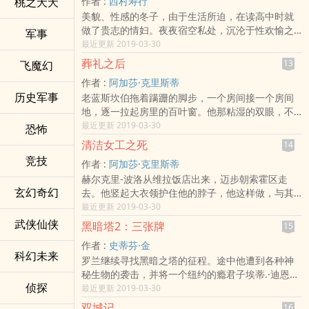
桃之夭夭
作者 :
西村寿行
本以喧腾一时的诈欺事件为题材，探讨人性黑暗面
美貌、性感的冬子，由于生活所迫，在读高中时就
的深度小说。这世上发生的事情，大部分不只是单
做了贵志的情妇。夜夜宿空私处，沉沦于性欢愉之
纯的巧合。「你对我下了诅咒，而我则逃不出那个
军事
中不能自拔。一次意外的事故，使她失去了作为女
最近更新 2019-03-30
缚咒。」「如果有一条界线，决定能不能成为杀人
人最宝贵的东西。从此她认为自己再也不是一个正
犯……我的心应该游走在界线边缘。」毒杀、诈欺、
葬礼之后
13
飞魔幻
常的女人了，和贵志交欢时，无论怎样努力，都达
诅咒信、家破人亡……
作者 :
阿加莎·克里斯蒂
不到以往的‎​‍高‌‎‍潮‌‌。严重的性心理变态使她变成了一
历史军事
老蓝斯坎伯拖着蹒跚的脚步，一个房间接一个房间
个放荡不羁的女人，为了寻求性刺激，她沉沦在同
地，逐一拉起房里的百叶窗。他那粘湿的双眼，不
性恋的泥潭中。一天深夜，她突然受到两个暴徒的
时地望向窗外，挤出了满脸的皱纹。他们就快要从
最近更新 2019-03-30
袭击，受到了残酷的‎轮­奸‌­‍，但是，意想不到的事却
恐怖
火葬场回来了。他老迈的脚步加快了些。窗子这么
突然发生了……小说描写细赋，甚称西村寿行又一部
清洁女工之死
14
多。“思德比府邸”是一幢维多利亚女王时代的哥德式
崭新风格之力作。
竞技
作者 :
阿加莎·克里斯蒂
大建筑。每个房间的窗帘都是豪华锦缎或天鹅绒，
赫尔克里-波洛从维拉饭店出来，迈步朝索霍区走
有些墙面上仍旧系挂着丝绸，尽管这些都已年久褪
玄幻奇幻
去。他竖起大衣领护住他的脖子，他这样做，与其
色。老主仆来到了绿色调的客厅，抬头看了壁炉架
说是一种需要，不如说是处于谨慎，因为这时的夜
最近更新 2019-03-30
上那帧老葛尼路斯-亚伯尼瑟的肖像一眼，“思德比府
晚并不太冷。“不过，在我这种年龄，一个人还是别
邸”就是为他而建的。葛尼路斯-亚伯尼瑟褐色的胡须
武侠仙侠
黑暗塔2：三张牌
15
冒什么风险的好。”波洛习惯这样说。他心情愉快，
气势汹汹的向前弯翘，一只手搁在一个地球仪上，
作者 :
史蒂芬·金
两眼睡意朦胧。维拉饭店的蜗牛实在是美味极了，
不知是出于他自己的要求，或是画家的象征手法。
科幻未来
罗兰继续寻找黑暗之塔的征程。途中他遭到各种神
真是一个好地方，这个地道的小餐馆，这次总算是
秘生物的袭击，并将一个纽约的瘾君子埃蒂.·迪恩带
找对了。这样想着，赫尔克里-波洛像一只吃得心满
侦探
回自己的世界、成了朋友。他们结伴通行，又遇到
最近更新 2019-03-30
意足的狗那样，卷起舌头舔了舔他的嘴唇，又从口
了一个有自闭症的非洲裔女士奥黛塔·霍姆斯，以及
袋里掏出手绢，小心翼翼地拍了拍他浓密的小胡
双城记
16