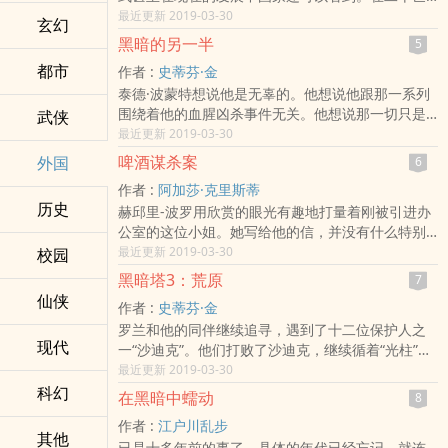
纪三四十年代的农业国古巴，传统的渔业文化（和
最近更新 2019-03-30
玄幻
工业化世界隔绝，贴近自然，脱离现代技术，受庞
黑暗的另一半
5
大的家族和紧密联系的村落的约束）开始受到捕鱼
都市
作者 :
史蒂芬·金
产业（依赖工业化的世界，不顾或忽视环境，依靠
泰德·波蒙特想说他是无辜的。他想说他跟那一系列
机械设备获取利润，受庞大的家族和地方村落的约
围绕着他的血腥凶杀事件无关。他想说那一切只是
武侠
束较少）的冲击。在《老人与海》里，一方面，海
想象。他想说他跟电话里传来的邪恶的威胁无关。
最近更新 2019-03-30
明威把圣地亚哥描绘成一个一心一意将捕鱼手艺与
但他怎么解释犯罪现场那血淋淋的指纹呢？人们真
自身身份、行为准则和自然法则完美结合在一起的
啤酒谋杀案
外国
6
正的生活开始于不同的时期，这一点和他们原始的
渔民；另一方面，海明威刻画了一些奉行实用主义
作者 :
阿加莎·克里斯蒂
肉体相反。泰德·波蒙特是个小男孩，他出生在新泽
的年轻渔民，他们把鲨鱼肝卖给美国的肝油产业，
历史
赫邱里-波罗用欣赏的眼光有趣地打量着刚被引进办
西州伯根菲尔德市的里杰威，他真正的生活开始于
用这些利润购买摩托艇及其他机械设备，把捕鱼全
公室的这位小姐。她写给他的信，并没有什么特别
1960年。那年，有两件事在他身上发生。第一件事
然当做改善物质生活的一种手段。
的地方，只要求见他一面，没提任何别的事。信很
最近更新 2019-03-30
校园
决定了他的一生，而第二件事却几乎结束了他的一
简短，语气也很认真，唯有坚毅有力的字迹，可以
生。那年，泰德·波蒙特十一岁。
黑暗塔3：荒原
7
看出这位卡拉-李马倩是个年轻活泼的女性。现在，
仙侠
作者 :
史蒂芬·金
他终于见到她本人了──高挑，苗条，二十出头。她
罗兰和他的同伴继续追寻，遇到了十二位保护人之
是那种任何人都会忍不住多看一眼的女人，身上穿
现代
一“沙迪克”。他们打败了沙迪克，继续循着“光柱”向
的衣服很昂贵，裁剪也很合宜。她的眉生得相当方
黑暗之塔前进。在路上，他们意外地发现了一扇通
最近更新 2019-03-30
正，鼻梁挺直而有个性，下巴坚毅果决。
向杰克的世界的门户。主人公们乘坐一辆单轨列车
科幻
在黑暗中蠕动
8
从一个死亡的文明驶往托皮卡。本书中我们还会结
作者 :
江户川乱步
识杰克的伙伴——一只会说话、名叫奥伊的类似獾
其他
已是十多年前的事了。具体的年代已经忘记。就连