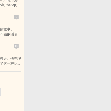
/br&gt;各
群和微博里的
文阅读.
9
的故事。
》还不错的话请不
峰荣耀最新章
全文阅读.
10
聊天。他在聊
了这一桩阴谋
行者。科学家
壮的丹药，竟
动物。还有一
浩劫
要忘记向您QQ
,主子饶命全