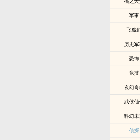
桃之夭
军事
飞魔
历史军
恐怖
竞技
玄幻奇
武侠仙
科幻未
侦探