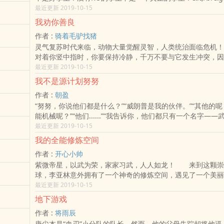
是觉得《从网红到拳王》还不错的话请不要忘记向您QQ群和
最近更新 2019-10-15
推荐哦！从网红到拳王最新章节,从网红到拳王无弹窗,从网红
我劝你善良
读.
作者 :
骑着毛驴找猪
灵气复苏时代来临，动物大量觉醒灵智，人类统治面临危机！
对着你竖中指时，你要保持冷静，千万不要与它发生冲突，因
可能正在黑暗中凝视着你……而我们的主人公唐炎则情绪异常
最近更新 2019-10-15
如常，默默打开了脑海中的系统……“叮，【我劝你善良】系统
我不是源计划努努
有完本《超级红包系统》，放心入坑。）&lt;/p&gt;&lt;/br&
作者 :
朝盈
是觉得《我劝你善良》还不错的话请不要忘记向您QQ群和微
“努努，你说他们都是什么？”“威朗普是我的伙伴。”“其他的
荐哦！我劝你善良最新章节,我劝你善良无弹窗,我劝你善良全
能机械呢？”“他们......”“我告诉你，他们都只有一个名字—
计划，霸天计划，战地机甲还是银河魔神机甲，源代码。他们
最近更新 2019-10-15
器！你的威朗普，也&lt;/br&gt;各位书友要是觉得《我不
我的全能修炼空间
不错的话请不要忘记向您QQ群和微博里的朋友推荐哦！我不
作者 :
开心小帅
最新章节,我不是源计划努努无弹窗,我不是源计划努努全文阅读
紫微帝星，以武为荣，家家习武，人人如龙！ 来到这颗崇
球，李亚林意外拥有了一个神奇的修炼空间，遇见了一个
她说这里叫全能修炼空间。 她说这里可以进行一切他能想
最近更新 2019-10-15
练。 她说她是他的师姐。 她说她叫——不知火舞！&lt;/b
地下游戏
书友要是觉得《我的全能修炼空间》还不错的话请不要忘记向
作者 :
将雨辰
博里的朋友推荐哦！我的全能修炼空间最新章节,我的全能修炼
唐尘本是“血刃”小分队的队长，然而，他的父母失踪却将他逼