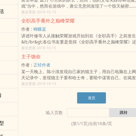
我的全能修炼空间全文阅读.
戏”当中，然而在游戏中，唐尘无意间发现了一个惊天秘密……&lt;
活
位书友要是觉得《地下游戏》还不错的话请不要忘记向您QQ
最近更新 2019-10-15
朋友推荐哦！地下游戏最新章节,地下游戏无弹窗,地下游戏全
全职高手番外之巅峰荣耀
作者 :
蝴蝶蓝
讲述叶修等人从接触荣耀游戏开始到在《全职高手》之前发生
&lt;/br&gt;各位书友要是觉得《全职高手番外之巅峰荣耀
要忘记向您QQ群和微博里的朋友推荐哦！全职高手番外之巅
最近更新 2019-10-15
节,全职高手番外之巅峰荣耀无弹窗,全职高手番外之巅峰荣耀
主子饶命
作者 :
正经作者
某一天晚上。陈小浪发现自己家的猫主子，用自己电脑在上网
天记录中，发现猫主子要和哈士奇，要暗中谋害自己。在揭发
后。他渐渐发现了更多隐藏着的秘密。这个世界原来存在着修
最近更新 2019-10-15
们找不到的暗物质，原来就是消失的灵气。那些可以让身体强
情
然是促使基因变异的化学制剂。遗留在地球上的修行者，除了
尾页
些从地下复活，想要将地球转化为修行的能源。人类世界一场
&lt;/br&gt;各位书友要是觉得《主子饶命》还不错的话请不
输入页数
群和微博里的朋友推荐哦！主子饶命最新章节,主子饶命无弹窗
文阅读.
型
(第
1
/
1
页)当前
16
条/页