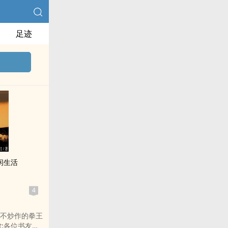
足迹
闲生活
4
不炒作的拳王
t;各位书友要