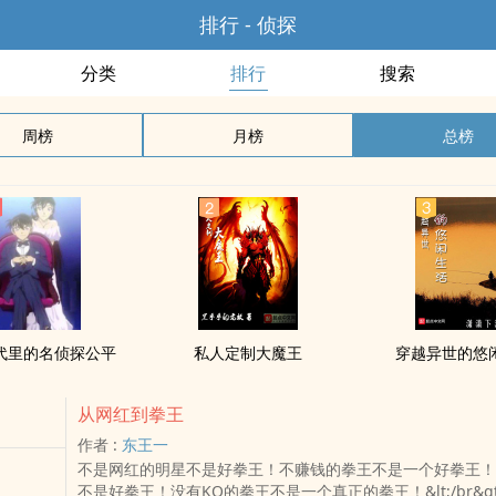
排行 - 侦探
分类
排行
搜索
周榜
月榜
总榜
代里的名侦探公平
私人定制大魔王
穿越异世的悠
从网红到拳王
作者 :
东王一
不是网红的明星不是好拳王！不赚钱的拳王不是一个好拳王！
不是好拳王！没有KO的拳王不是一个真正的拳王！&lt;/br&g