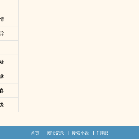
情
异
疑
缘
春
缘
首页
阅读记录
搜索小说
顶部