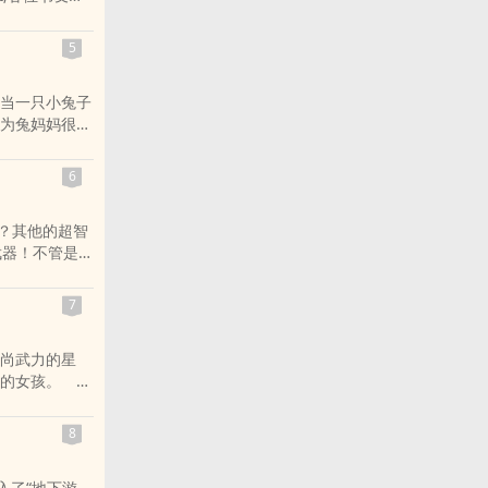
微博里的朋友
到拳王全文阅
5
当一只小兔子
为兔妈妈很有
稳定，他面色
开启……”（已
6
gt;各位书友要
博里的朋友推
呢？其他的超智
文阅读.
—武器！不管是源
全部都是，武
是源计划努努》还
7
是源计划努努
.
尚武力的星
美丽的女孩。
到的修行训
r&gt;各位
8
您QQ群和微
空间无弹窗,
入了“地下游