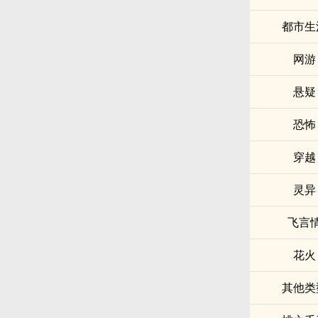
都市生
网游
悬疑
恐怖
穿越
灵异
飞言
花火
其他类