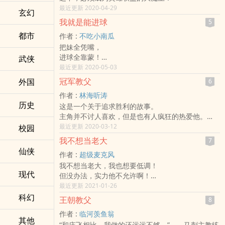
最近更新 2020-04-29
玄幻
我就是能进球
5
都市
作者 :
不吃小南瓜
把妹全凭嘴，
进球全靠蒙！
武侠
我是那个站在巅峰的男人！
最近更新 2020-05-03
对我来说，决定一场胜负很简单，甚至决定冠军归
冠军教父
外国
6
属也很简单。
作者 :
林海听涛
但站的再高的人，也难免会有苦恼：我最郁闷的事
历史
这是一个关于追求胜利的故事。
情是，颜值太高，长得太帅……
主角并不讨人喜欢，但是也有人疯狂的热爱他。
长期被骚扰，唉~~
而他本人似乎并不在意人们怎么看他。
最近更新 2020-03-12
校园
他的爱情受人瞩目。
我不想当老大
7
他是球队的头号明星。
仙侠
作者 :
超级麦克风
他对中国足球很了解。
我不想当老大，我也想要低调！
他让媒体又爱又恨。
现代
但没办法，实力他不允许啊！
但不管怎样，他的球员们是他最忠实的信徒。
……
最近更新 2021-01-26
英格兰足球历史上最具个性，最成功，最富有争议
一个在2009年开始的篮球故事……
科幻
性的教练托尼·唐恩的传奇经历。
王朝教父
8
这个夏天，隆重登场。欢迎收看。
作者 :
临河羡鱼翁
其他
“和庄飞相比，我做的还远远不够。”——马刺主教练