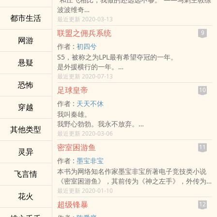
波波维奇
都市生活
“我是NBA最成功的主教练？不，还有庄飞。”——湖
最近更新 2020-03-13
人主教练菲尔·杰克逊
联盟之佣兵系统
9
“如果能在庄的麾下打球，我愿意一直打到50岁。”
网游
作者 :
初四兮
——奇才老将乔丹
S5，被称之为LPL最有希望夺冠的一年。
“我希望老板现在马上行动，庄飞先生现在又单身，
悬疑
是外援横行的一年。
我们必须快一点，现在全联盟都在追逐他。”——骑
是SKT拿到冠军最轻松的一年。
最近更新 2020-07-13
士球星詹姆斯。
恐怖
是Uzi出道后首次未能进入到S赛的一年。
足球皇帝
10
是LPL最耻辱的一年！
作者 :
天天不休
李牧偶得佣兵系统，他誓要改变这一切！
穿越
我叫秦雄。
我野心勃勃。我永不放弃。
其他类型
我专注如一。我向往统治。
最近更新 2020-03-06
我一步一步，一步一步，走向绿荫世界的王座！
密室困游鱼
11
灵异
足球融入了我的生命，绿荫场给了我翅膀，在那热
作者 :
墨宝非宝
血澎湃的战场上，我，主宰一切！
本书为网络知名作家墨宝非宝所著电子竞技类小说
2003年夏天，一位患有低危抑郁症的中国青年去了
飞言情
《密室困游鱼》，其前传为《神之左手》，外传为
荷兰，与02－03一代方兴未艾的阿贾克斯天才们擦
《蜜汁炖鱿鱼》（热播电视连续剧《亲爱的，热爱
最近更新 2020-01-10
出了激情的火花，欧洲足坛从那时起，风云突变！
花火
的》的原著小说）。
超级锋暴
12
他们这群人，平均年龄二十岁左右，最大的也不过