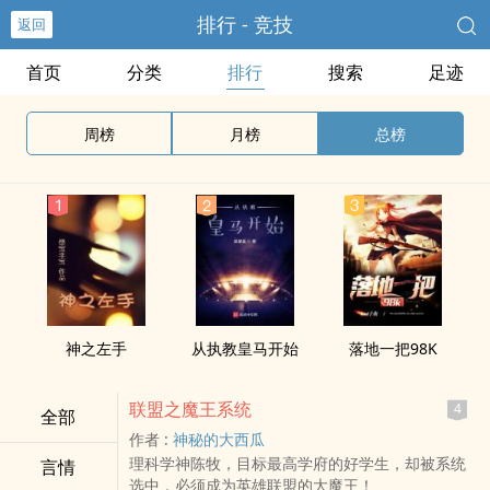
排行 - 竞技
返回
首页
分类
排行
搜索
足迹
周榜
月榜
总榜
神之左手
从执教皇马开始
落地一把98K
联盟之魔王系统
4
全部
作者 :
神秘的大西瓜
理科学神陈牧，目标最高学府的好学生，却被系统
言情
选中，必须成为英雄联盟的大魔王！