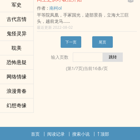
内线几乎完全不搭边的你不算是大前锋。对此，你
有前进，有倒退，有黑暗，有光明。
军史
作者 :
南柯ol
怎么看？”
全书的‌‌高‎‌潮​‌­是中国队获得世界杯冠军，但这不是这
平等院凤凰，手冢国光，迹部景吾，立海大三巨
韦恩面对镜头，十分无辜：“我真的是个内线啊。”
本书所要最后表达的东西。
古代言情
头，越前龙马…
我们是冠军的真正含义也不在于拿了一次历史性的
这是一个网球的黄金时代。
最近更新 2022-08-02
世界冠军，而是在于小说的结尾：中国足球到底需
鬼怪灵异
群星闪耀！
要一个怎么样的冠军？
而意外来到网王世界，获得鬼灭之刃呼吸法传承的
所以，请所有读者朋友耐心的看完全文。说实话，
下一页
尾页
上衫悠，
耽美
作者本人是希望能一口气全部写完，然后全部上
在这个网球为王的世界究竟会掀起什么波澜……
传，让大家一口气全部看完的，那样冠军这本书才
输入页数
有味道。
恐怖悬疑
但是由于网络连载和写作的特点，只有让大家跟着
(第
1
/
7
页)当前
16
条/页
一起等待了，在等待的过程中，有欢喜，有悲伤，
网络情缘
有愤怒，有失望，但是请别放弃。因为冠军虽说是
一本基于现实基础上的YY，但是总体来说是一个阳
浪漫青春
光的、励志的、充满希望的故事。
也许在历尽黑暗后，你会不经意的发现在远处就有
那么一抹光，静静的等待着你。走过去，你会看见
幻想奇缘
一个绝对黑暗之后刹那间阳光灿烂的中国足球……
首页
阅读记录
搜索小说
顶部