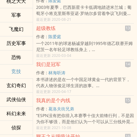
桃之夭夭
作者 :
陈爱庭
二十五六岁，却在世界各大赛事、在所有专业论坛
2003年夏季，巴西新星卡卡低调地踏进米兰城；葡
永久留下了名字。中文的，英文的，数字，或是只
萄牙小将克里斯蒂亚诺·罗纳尔多背着争议飞到曼彻
是一个符号代称，他们都是当之无愧的传说。
军事
斯特；默默无闻的梅西在拉玛西亚抬头仰视着刚加
最近更新 2020-08-21
传说之所以是传说，是因为，他们已经书写了一整
盟的超级巨星罗纳尔迪尼奥……
个电子竞技时代。
超级教练
13
飞魔幻
在荷兰一家默默无闻的小球队里，有个即将惨遭淘
而这个时代，将永不落幕：
作者 :
陈爱庭
汰的废物却在憧憬着成为世界顶级巨星，在欧洲足
“我们的梦想它死去很久，过去所有的经历和荣誉，
历史军事
一个2011年的球迷杨诚穿越到1995年德乙联赛开姆
坛掀起一股超级锋暴。
都将被再次刷新，从这一刻起。”
尼茨一名年轻足球教练身上，
他利用自己比别人多出来的十几年足球知识，
最近更新 2020-03-04
恐怖
在所有人都觉得不可能的情况下，奇迹般的率领开
我们是冠军
14
姆尼茨保级成功。
竞技
作者 :
林海听涛
本书讲述的是在一个中国足球黄金一代的背景下，
玄幻奇幻
代表人物张俊足球生涯的故事。
虽然名字叫《我们是冠军》，但主要人物还是张
最近更新 2020-04-17
俊，他才是主角，小说从他开始步入职业足坛一直
武侠仙侠
我真的是个内线
15
写到他退役。
作者 :
葛洛夫街兄弟
以他的眼睛，他的经历给读者勾画了一幅中国足球
科幻未来
“ESPN没有把你排入本赛季十佳大前锋行列，不是因
发展的历程。
为你不够强，而是他们认为一个可以从三分线外晃
有欢喜，有悲伤，有希望，有失落。
侦探
开对手完成突破，三分命中全联盟前五，组织能力
最近更新 2021-10-08
中国足球随着张俊职业生涯的起起伏伏而向前走
堪比控卫，能够快节奏地全场飞奔，除了身高外和
着。
网王之从呼吸法开始
16