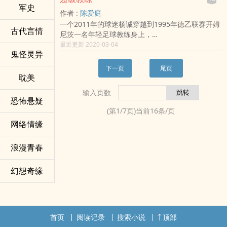
军史
作者 :
陈爱庭
一个2011年的球迷杨诚穿越到1995年德乙联赛开姆
古代言情
尼茨一名年轻足球教练身上，
他利用自己比别人多出来的十几年足球知识，
最近更新 2020-03-04
鬼怪灵异
在所有人都觉得不可能的情况下，奇迹般的率领开
姆尼茨保级成功。
下一页
尾页
耽美
输入页数
恐怖悬疑
(第
1
/
7
页)当前
16
条/页
网络情缘
浪漫青春
幻想奇缘
首页
阅读记录
搜索小说
顶部