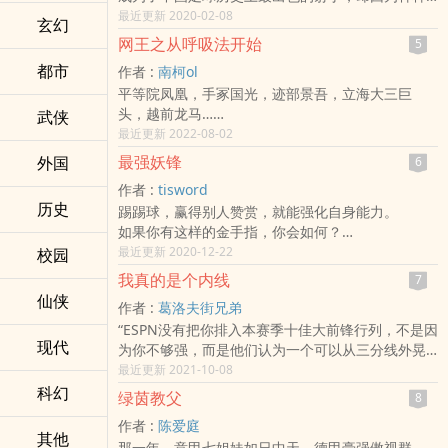
原因而始终报国无门……
最近更新 2020-02-08
玄幻
当教练后，他带领国足打出了史上最高的正赛胜
网王之从呼吸法开始
5
率，却被无良媒体抹黑为“热身赛之王”；以不可思议
都市
作者 :
南柯ol
的3：0打破了32年不胜韩的魔咒，留下一场场经典
平等院凤凰，手冢国光，迹部景吾，立海大三巨
的比赛，却终究还是在全场球迷们高呼的“不下课”中
头，越前龙马…
武侠
黯然下课，坐视本可以重回亚洲一流行列的国足再
这是一个网球的黄金时代。
最近更新 2022-08-02
次坠入深渊……
群星闪耀！
或许是上天也为他感到不平，居然让他穿越到了
最强妖锋
外国
6
而意外来到网王世界，获得鬼灭之刃呼吸法传承的
2000年的一个12岁少年身上，而他也将由此开始，
作者 :
tisword
上衫悠，
再次踏上拯救国足的荆棘之路，这一次他能够成功
历史
踢踢球，赢得别人赞赏，就能强化自身能力。
在这个网球为王的世界究竟会掀起什么波澜……
吗？
如果你有这样的金手指，你会如何？
……
最近更新 2020-12-22
校园
高中生楚歌为自己定下一个小小的目标，他想成为
我真的是个内线
7
最伟大的球星，结果，他不小心超过了。
仙侠
作者 :
葛洛夫街兄弟
“ESPN没有把你排入本赛季十佳大前锋行列，不是因
现代
为你不够强，而是他们认为一个可以从三分线外晃
开对手完成突破，三分命中全联盟前五，组织能力
最近更新 2021-10-08
堪比控卫，能够快节奏地全场飞奔，除了身高外和
科幻
绿茵教父
8
内线几乎完全不搭边的你不算是大前锋。对此，你
作者 :
陈爱庭
怎么看？”
其他
那一年，意甲七姐妹如日中天，德甲豪强傲视群