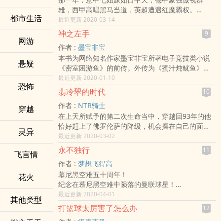
韦恩面对镜头，十分无辜：“我真的是个内线啊。”
雄，西甲高唱黑马当道，英超遭遇红魔霸权。
都市生活
那一年，巴塞罗那持续动荡，皇马迎来世纪变革，
最近更新 2020-03-14
曼联迎来创造历史的巅峰，拜仁横扫欧罗巴所向披
神之左手
9
靡，切尔西还没有等到俄罗斯人的卢布。
网游
作者 :
墨宝非宝
那一年，穆里尼奥还在巴塞罗那当助教这一份很有
本书为网络知名作家墨宝非宝所著电子竞技类小说
前途的工作；博斯克还在卡斯蒂亚带二队，偶尔客
悬疑
《密室困游鱼》的前传。外传为《蜜汁炖鱿鱼》
串一下救火主帅；瓜迪奥拉在为自己的前途迷惘和
（热播电视连续剧《亲爱的，热爱的》的原著小
最近更新 2020-01-10
踌躇；贝尼特斯还在意大利和英格兰游学。
恐怖
说）。
那一年，有一个叫做叶秋的中国人，来到了阿贾克
翡冷翠的时代
10
07年的新加坡WCG亚锦赛，几个小时，左右手之间
斯的德托克莫斯特训练营，开始了一段传奇之旅。
作者 :
NTR骑士
就是一场生死战。那年的中国战队里曾有个职业玩
穿越
在上天所赋予的第二次生命当中，穿越回93年的他
家，十五岁，被称为“神之左手”，而那场比赛他就坐
恰好赶上了佛罗伦萨的降级，机会摆在自己的面
在她的身边。
灵异
前，他又是如何的把握住的？
最近更新 2020-03-02
他们的职业生涯，从十四五岁开始，到二十五六退
成为一个属于翡冷翠的伯纳乌，似乎是个不错的选
役消失。
永不独行
11
飞言情
择，这种人生，或许会比较有挑战性！
在小众赛场，只有小众关注的世界里，他们的所有
作者 :
梦想飞得高
这是一部足球经营类的重生文……想知道详情的话，
财产只有鼠标键盘和耳麦，为China拿下一个又一个
慕尼黑空难五十周年！
请入内一观！
花火
金牌。
纪念在慕尼黑空难中陨落的曼联球星！
这不素网游文。
葛非：我是一个地道的中国人，从小就喜欢踢足球
最近更新 2020-04-01
这素电子竞技……竞技……竞技……
其他类型
～记得是一个冬日的早晨，六岁的我邂逅了在慕尼
打篮球太厉害了怎么办
12
黑空难中罹难的曼联球星邓肯爱德华兹前辈的灵