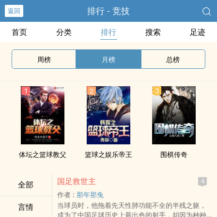
排行 - 竞技
返回
首页
分类
排行
搜索
足迹
周榜
月榜
总榜
体坛之篮球教父
篮球之娱乐帝王
围棋传奇
国足救世主
4
全部
作者 :
那年那兔
当球员时，他拖着先天性肺功能不全的半残之躯，
言情
成为了中国足球历史上最出色的射手，却因为种种