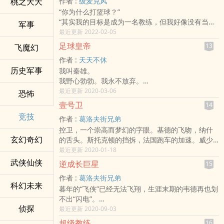
桃之夭夭
作者 :
级麦克风
魂，是他教给了我出色的足球技术，并且陪我完成
“你为什么打篮球？”
那一个个艰苦的训练！
“其实我的目标是成为一名教练，但我好像没有当教
秉承前辈们的信念，发扬足球场上那永不放弃，坚
军事
练的天赋，只能选择打NBA。”
最近更新 2022-02-05
持不懈的精神！
“有人说你是软蛋内线，只会飘在外线投篮。”
看！那是红色海洋掀起的一朵朵绚丽的浪花！
足球皇帝
13
飞魔幻
“哪个输给我的家伙说的？一听就是个胖子，告诉
听！那是红色海洋响起的一阵阵雷鸣的涛声！
作者 :
天天不休
他，没我他永远拿不到冠军。”
在老特拉福德，请释放您灵魂中那些属于红色的激
历史军事
我叫秦雄。
“你当初为什么跳过大学直接进入NBA？”
情为我鼓掌，为我呐喊吧！我会为大家尽情展示足
我野心勃勃。我永不放弃。
“但凡美国有一个大学愿意给我全额篮球奖学金，我
球场上那火热的激情！
我专注如一。我向往统治。
最近更新 2020-03-06
也不会那么快成为史上最强投手。”
恐怖
足球的世界中有你，有我，有他！我们永不独行！
我一步一步，一步一步，走向绿荫世界的王座！
……
壹号卫
14
足球融入了我的生命，绿荫场给了我翅膀，在那热
简介无力，就这样吧，一个90年代中期开始的篮球
竞技
作者 :
葛洛夫街兄弟
血澎湃的战场上，我，主宰一切！
故事。
控卫，一个崇高而梦幻的字眼。基德的飞吻，纳什
2003年夏天，一位患有低危抑郁症的中国青年去了
玄幻奇幻
的舌头。斯托克顿的挡拆，法国跑车的加速。威少
荷兰，与02－03一代方兴未艾的阿贾克斯天才们擦
的暴扣，库里的三分。现在，来自中国的亦阳，即
最近更新 2020-01-18
出了激情的火花，欧洲足坛从那时起，风云突变！
将在这群人当中，创造一个属于自己的控卫时代！
武侠仙侠
逆成长巨星
15
作者 :
葛洛夫街兄弟
科幻未来
暮年的“飞侠”已经无法飞翔，生涯末期的韦德再也划
不出“闪电”。
侦探
唯独暮年林克，却比新秀赛季时还更高、更快、更
最近更新 2020-09-03
强了。
超级教练
16