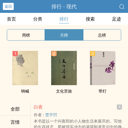
排行 - 现代
返回
首页
分类
排行
搜索
足迹
周榜
月榜
总榜
呐喊
文化苦旅
带灯
白夜
4
全部
作者 :
贾平凹
本书是以一个叫夜郎的小人物生活来展开的。写他
言情
的生存状态，那被现实冲击的渴望和潜意识中的挣