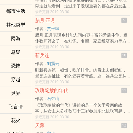
一阶层的性格状态，以及上至朝中权贵下至秦淮汩
“士”（知识分子阶层）作为文化守护者的职责和命运
奔走就能看到，走过来了发现重要的都在身后发生
院、江南市井，再现了我国十七世纪中叶尖锐复杂
中，获得更深的感悟和思考。
都市生活
了，已经过去了，再往前又是一片空白。对过去，
最近更新 2019-03-30
的社会矛盾，展示了一幅奢华腐朽走向哀败孕育新
没有什么可遗憾的，也没有任何偶然，都是必须经
生的末世画卷。作品无论是写历史人物生活情怀，
腊月·正月
9
过的，我不信一个人可以有两个以上的选择。文化
其他类型
还是金粉江南民情风俗，都细腻传神、绘声绘色、
作者 :
贾平凹
太可怕了，像食物一样，不吃，死，吃了便被它塑
新意迭出。
腊月·正月表现乡村能人间内容丰富的矛盾斗争。退
造了。我怀疑其核心已编入遣传而不必再通过教育
网游
休教师韩玄子，在知识、名望、家庭经济实力等方
获得了。我觉得自己像在大海里游泳，无边浪涛挥
面远胜于出身贫寒、地位卑微的普通乡民王才。但
最近更新 2019-03-30
之不尽，什么时候才能登上彼岸，有从树上刚下来
悬疑
王才顺应时代发展的潮流，积极参与经济变革，不
的原始人那样一个澄明的无邪的头脑。关于这些
新兵连
10
无艰难却一步步走上创业道路。虽然，韩玄子想方
书，我个人认为是一个蒙昧时代的见证。活下去，
作者 :
刘震云
设法算计王才，竭力阻遏王才的发展，而最终陷入
恐怖
活在自我虚构和自我陶醉中，这大概是一个写作者
到新兵连第一顿饭，吃羊排骨。肉看上去倒挺红，
四面楚歌的，却正是他自己。而且，这一新旧替代
的宿命，明白也没用。
就是连连扯扯，有的还露着青筋。这一连兵全是从
的过程只经历了腊月到正月短短一个月的时间。小
穿越
河南延津拉来的，农村人，肚里不存啥油水，大家
最近更新 2019-03-30
说对韩玄子在竞争中迅速败北的结局安排，充分显
都说这肉炖得好吃。这部队的肉就是炖得有味儿。
示出经济变革对农村社会的人际关系，对农民观念
玫瑰绽放的年代
11
灵异
但大家又觉得现在身分不同往常了，不能显得太下
意识、习惯带来的重大变动和令人惊叹的变化。
作者 :
石钟山
作，又都露出不大在乎的样子，人人不把肉吃完，
《玫瑰绽放的年代》讲述的是一个关于母亲的故
人人盘底还剩下两块骨头。全屋的人，就排长把肉
飞言情
事，从女主人公柳秋莎十三岁参加东北抗联写起，
吃完了。排长叫宋常，二十六八岁，把我们从家乡
描述了其半个世纪的革命历程及生活经历。柳秋莎
最近更新 2019-03-30
领到这远离家乡的地方。排长吃完肉，背着手在屋
花火
拒绝了组织安排的婚姻大事，自主地与文化教员结
里转了一圈，看了看各人的盘底，问： “大家吃饱没
天藏
12
婚，两个个性相异的伴侣在几十年的共同生活中，
有？”