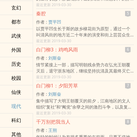
扎。写他周围的朋友和上下关系网里面的大人物、
最近更新 2019-03-30
玄幻
小人物，他们的失意、快乐、相欺或相助……这些再
秦腔
5
普通不过的人物之间却似有魔幻色彩的机缘。也许
都市
作者 :
贾平凹
我们的人生就是这样，机缘无处不在。故事中间穿
以贾平凹生长于斯的故乡棣花街为原型，通过一个
插的是死而复生生而再亡的再生人、诡异的剪纸老
叫清风街的地方近二十年来的演变和街上芸芸众生
武侠
太、隐含阴阳两界的鬼钥匙，特别是那一出出入神
的生老病死、悲欢离合生动地表现了中国社会的历
最近更新 2019-03-30
混一的目连戏唱本，将现实与魔幻、心性与兽性、
史转型给农村带来的震荡和变化。小说采取疯子引
真偈与悟场、华耀与孤独表现得生动有形。这部小
白门柳3：鸡鸣风雨
外国
6
生的视角来叙述。清风街有两家大户：白家和夏
说所揭一不的是：在白天的明朗人息中潜伏着黑夜
作者 :
刘斯奋
家，白家早已衰败，因此夏家家族的变迁演便成了
的无助和阴霾，在如『夜』的男人内心深处渴望的
历史
情节紧接上一部，描写明朝残余势力在弘光王朝覆
清风街、陕西乃至中国农村的象征。贾平凹的写
是如『白』的完美人生，谓《白夜》。
灭后，退守浙东地区，继续坚持抗清及其最终灭亡
作，既传统又现代，既写实又高远，语言朴拙、憨
的过程。在本卷中，几个主要人物被命运驱上了不
最近更新 2019-03-30
校园
厚，内心却波澜万丈。他的《秦腔》，以精微的叙
同的道路。黄宗羲毅然参加义军从事武装斗争；冒
事，绵密的细节，成功地仿写了一种日常生活的本
白门柳1：夕阳芳草
7
襄和董小宛成为颠沛流离的难民；钱谦益投降北
真状态，并对变化中的乡土中国所面临的矛盾、迷
仙侠
作者 :
刘斯奋
上，柳如是则独自留在南京，各自经历了种种艰难
茫，作了充满赤子情怀的记述和解读。他笔下的喧
集中描写了大明王朝覆灭的前夕，江南地区的文人
曲折，最终又集结在抗清的旗帜之下。作为全书的
嚣，藏着哀伤，热闹的背后，是一片寂寥，或许，
现代
组织“复社”和“阉党”余孽之间的激烈斗争，以及复社
大结局，本卷在继续保留和发扬前两部的基础上，
坚固的东西都烟消云散之后，我们所面对的只能是
四公子之一的冒襄与秦淮名妓董小宛一波三折的爱
最近更新 2019-03-30
结构更加开阔色彩更加斑斓，情节更加绘纭。其中
巨大的沉默。
情纠葛，竟同权臣暗中进行政治交易，为“阉党”余孽
科幻
正义与邪恶、卑鄙与崇高、野心与‍­‌情‌‍​欲‎、征服与反
千万别把我当人
8
开脱，使江南的政治、社党的争斗、内讧更显波诡
抗、腐朽与新生等种种人性也揭示得更加充分和彻
作者 :
王朔
云谲。小说通过当时的一批知识分子，即所谓“士”这
底，使人沉浸于丰厚的艺术享受的同时，还可以从
其他
年轻的时候认为有很多重要的在前面，只要不停地