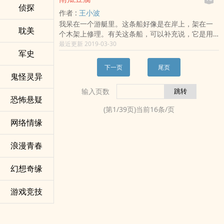
欢乐总动员。他们喜欢在修鞋时、搓澡时、卖杂碎
侦探
作者 :
王小波
汤时、饭后茶余说些笑话。但是突然有一天，他们
我呆在一个游艇里。这条船好像是在岸上，架在一
被自己所说的话和做过的事吓破了胆。为了恢复往
耽美
个木架上修理。有关这条船，可以补充说，它是用
常的生活，他们齐心协力开始对自己说过的话和做
层压板做成的，因为船壁上剥落了几处，薄薄的木
最近更新 2019-03-30
过的事进行修补。
军史
片披挂下来。这让我想起了好几件往事：一件是我
小时候到胡同口的肉铺去买肉馅，店员把肉馅裹在
下一页
尾页
桦木膜里递给我；另一件是我上大学时，在礼堂里
鬼怪灵异
听大课，椅子上的书写板就是层压板的。看到这条
输入页数
船是层压板做的，我就暗自庆幸道，幸亏我没有驾
恐怖悬疑
着它出海。这条船实在是太小了，在里面连身都转
(第
1
/
39
页)当前
16
条/页
不过来，驾着它出海一定要晕船（我既晕飞机，又
网络情缘
晕小车，坐在这么一个小船里到了大海上，一定要
把胆汁都吐出来），更何况它是木头片儿做的，肯
定不太结实。可是船舱里有一面很大的舷窗，我从
浪漫青春
窗口往外看，看到远处有一个灯火通明的码头，但
近处是一团漆黑，可是在一团漆黑中，有一些模模
幻想奇缘
糊糊的东西。我俯下身去，想要看清楚那是一些什
么东西。就在这时，有人从外面朝舷窗开了一枪
游戏竞技
——这就是说，舷窗上出现了一个星形的洞，而舱
里的壁板乒地一声碎了一块。这一枪着实让我惭
愧，因为假如我告诉别人说，有人朝