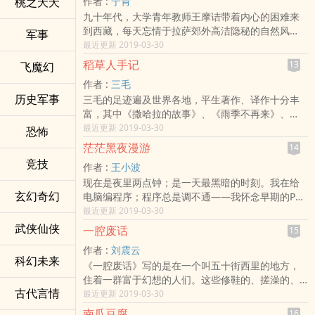
桃之夭夭
作者 :
宁肯
经受着情感和生活的考验……
九十年代，大学青年教师王摩诘带着内心的困难来
到西藏，每天忘情于拉萨郊外高洁隐秘的自然风
军事
光，专注于内心的形而上的感受，引起同校藏汉混
最近更新 2019-03-30
血女教师维格的注意。在维格看来王摩诘虽非寺院
稻草人手记
13
飞魔幻
的修行者，但其精神气质与寺院僧人几无区别。维
作者 :
三毛
格介绍王摩诘认识了自己的上师马丁格，两人无话
历史军事
三毛的足迹遍及世界各地，平生著作、译作十分丰
不谈，经常一起去寺院拜访马丁格，就在两人似乎
富，其中《撒哈拉的故事》、《雨季不再来》、
进入了恋爱关系时，维格却发现王摩诘与援藏女法
《哭泣的骆驼》、《我的宝贝》、《闹学记》、
最近更新 2019-03-30
官于右燕有着某种“特别”的身体关系……
恐怖
《滚滚红尘》等散文、小说、剧本更是脍炙人口，
茫茫黑夜漫游
14
在全球华人社会广为流传，在大陆风靡一时，影响
竞技
作者 :
王小波
了整整一代人。
现在是夜里两点钟；是一天最黑暗的时刻。我在给
玄幻奇幻
电脑编程序；程序总是调不通——我怀念早期的PC
机，还有DOS系统。在那上面我要风得风，要雨得
最近更新 2019-03-30
雨。现在的机器是些可怕的东西，至于win95，这是
武侠仙侠
一腔废话
15
一场浩劫。最主要的问题还不在于技术进步，而是
作者 :
刘震云
我老了，头脑迟钝，记忆力减退，才看过的东西就
科幻未来
《一腔废话》写的是在一个叫五十街西里的地方，
忘掉，得写在手上才成——手才是多大的地方。人
住着一群富于幻想的人们。这些修鞋的、搓澡的、
的手腕上应接长两面蒲扇，除了可以往上写字，还
古代言情
卖杂碎汤的、当三陪的、捡破烂的，每天向往的都
最近更新 2019-03-30
可以扇风——我觉得浑身燥热。写这些事没有人爱
是和自己无关的生活。他们喜欢模仿秀、辩论赛和
看。我来讲个故事吧——
南瓜豆腐
16