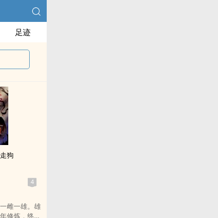
足迹
神走狗
4
一雌一雄。雄
年修炼，终于