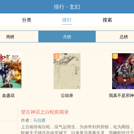
排行 - 玄幻
分类
排行
搜索
周榜
月榜
总榜
血盏花
尘劫录
我真不是邪
望古神话之白蛇疾闻录
作者 :
马伯庸
上古相传有白蛇，应气运而生，为赤帝刘邦所斩，化为两段，
蛇被天子镇压在临安城下，以免复活荼毒生灵。而雌蛇经过千