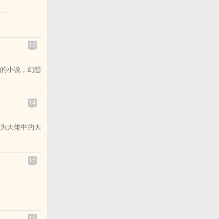
—
13
求之不得，于
的小说，幻想
名路过的厨子
14
为大佬中的大
只是云水宗数
15
16