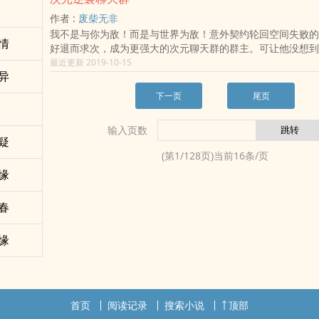
作者 :
废柴无非
我不是与你为敌！而是与世界为敌！意外契约轮回空间失败的
情
好退而求次，成为更强大的次元聊天群的群主。可让他没想到
世界，已经完全换了模样。“哥哥，这一世，就让我来保护你吧
最近更新 2019-10-15
异
长，是我无能！既然重来一次，我一定要助您登上那至高无上之
宇，如果能重新认识你的话，我一定要让你，先爱上我！”“秦
下一页
尾页
接受！！！&lt;/br&gt;各位书友要是觉得《次元逆袭聊天
不要忘记向您QQ群和微博里的朋友推荐哦！次元逆袭聊天群
输入页数
逆袭聊天群无弹窗,次元逆袭聊天群全文阅读.
疑
(第
1
/
128
页)当前
16
条/页
缘
春
缘
首页
阅读记录
搜索小说
顶部