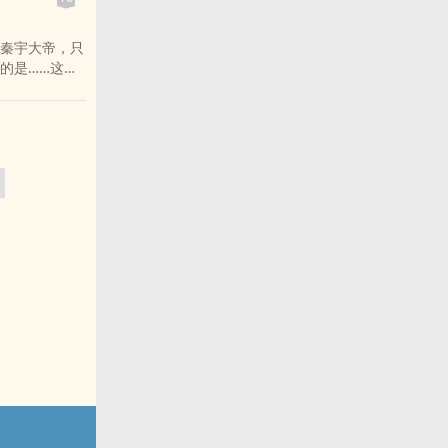
秦宇大帝，只
的是……这个
！”“秦宇队
颠！”“秦
羽大帝！我不
群》还不错的话请
最新章节,次元