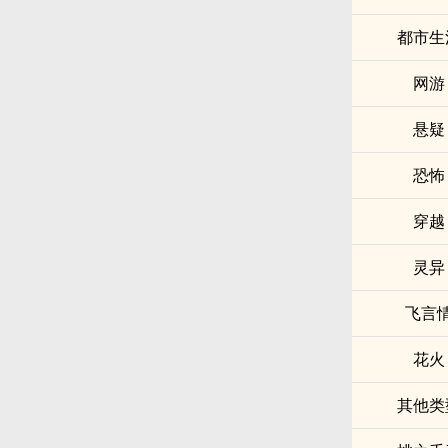
都市生
网游
悬疑
恐怖
穿越
灵异
飞言
花火
其他类