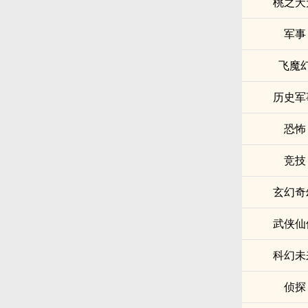
桃之夭
军事
飞魔
历史军
恐怖
竞技
玄幻奇
武侠仙
科幻未
侦探