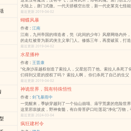
决心，要成为最好的道者……
们整备了盔甲，立起标志着各家徽记的大旗，去向不知结局的
大陆上，唐门式微。一代天骄横空出世，新一代史莱克七怪能
而此时，舔着爪牙的雄狮正在殇阳关深处，等待着他们的到来
活
谱写一曲绝世唐门之歌？百万年魂兽，手握日月摘星辰的死灵
最近更新 2019-04-02
这个乱世，跟杀了威武王嬴无翳比起来，什么都算不得功业！
唐门衰落的全新魂导器体系。一切的神奇都将一一展现。唐门
见强敌，但是你应该狂喜，因为你终于有了这个机会和他们对
蝴蝶风暴
雄风，唐门能否重现辉煌，一切尽在绝世唐门！
——息衍
作者 :
江南
江南，九州帝国的缔造者，凭《此间的少年》风靡网络内外，
的走红被誉为新武侠主义掌门人。修炼三年，再度破茧，打造
《蝴碟风暴》！
最近更新 2019-04-02
水星播种
作者 :
王晋康
“化身沙巫越权创造了索拉人，父星惩罚了他。索拉人杀死了
们得到父星的授权了吗？ 索拉人啊， 你们杀死了自己的生父
了；你们要世世代代背负着原罪，直到化身沙巫复生。”
最近更新 2019-04-02
神诡世界，我有特殊悟性
情
作者 :
剑飞暴雨中
一觉醒来，季缺穿越到了一个仙山崩塌、庙宇荒废的危险世界
这里邪祟披皮，野神食髓，有白骨菩萨口吐莲花“净化”万物，
丹……
最近更新 2024-03-04
型
面对这诡异的世界，季缺万幸自己拥有一项很神奇的能力，把
疯狂建村令
样攒起来用。