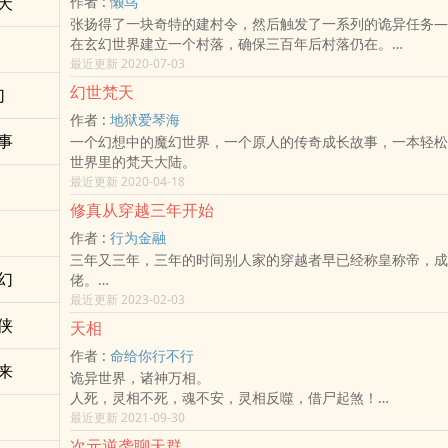
夭
作者 :
懒鸟
悟性积攒得越多，悟出的东西就越神奇。
张扬得了一块奇特的建村令，然后触发了一系列的诡异任务—
领悟“游泳”，在水里快若游鱼不说，在地上也能游得飞快。
在玄幻世界建立一个村落，确保三百年后村落仍在。
领悟《仁书》，多学会了一门将人“一分为二”的战技！
在末日世界建立一个基地，确保不被十亿丧尸攻破。
最近更新 2020-07-03
领悟《义学》，意外掌握了一门技巧！
在游戏世界建立一个王国，确保三百年后王国仍在。
领悟《逍遥游》、《墨子》、《道藏》……
幻世梵天
幻
在仙侠世界建立一个宗门，确保三千年后传承仍在。
之后，季缺开始憋大招，想看看悟性攒到极限会有什么效果。
作者 :
地狱爱琴海
张扬：救命啊，这建村令疯了！
直到有一天，他实在憋不住了，又一直对某道心心念念的炒菜
事
一个幻想中的魔幻世界，一个原人的传奇成长故事，一本轻松
是把悟性全部用在了“爆炒和颠勺”上。
世界里的梵天大陆。
后来，江湖传言，一只恐怖的瘟神刚降临人间没多久，就被一
最近更新 2020-04-18
颠勺颠死了……
修真从穿越三年开始
作者 :
行为金融
三年又三年，三年的时间别人家的穿越者早已经称皇称帝，成
幻
佬。
然而，
最近更新 2023-02-03
穿越三年，带着个能看不能加的破烂熟练度面板的张清元，还
侠
天相
万外门弟子当中的一个小透明。
作者 :
命给你行不行
来
诡异世界，诸神万相。
人死，灵相不死，魂不安，灵相反噬，借尸起煞！
魔祟崛起，强者现世，谁主沉浮？
最近更新 2021-09-30
相由心生，灵相万千，谁探天相！
次元逆袭聊天群