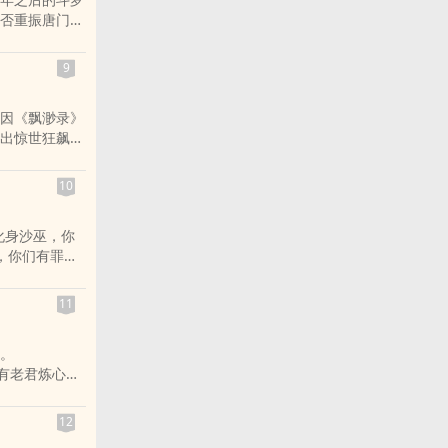
战场。
否重振唐门，
。
圣法神，导致
你很快就会遇
暗器能否重振
面！
9
因《飘渺录》
出惊世狂飙
10
化身沙巫，你
，你们有罪
11
。
有老君炼心炼
悟性像钞票一
12