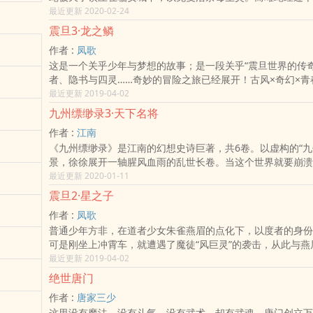
化为人形，自名白素贞，经过诸多波折，与人间男子许仙成婚
最近更新 2020-02-24
斩蛇千年之后，临安瘟疫肆虐、毒化人横行，人与妖的危机一
震旦3·龙之鳞
与白素贞极力救世，却发现事情远不像他们想得那样简单。
作者 :
凤歌
这是一个关乎少年与梦想的故事；是一段关乎“震旦世界的传奇
者、隐书与四灵……奇妙的冒险之旅已经展开！古风×奇幻×青
师凤歌蓄势三年，打造热血青春幻想小说！继《昆仑》《沧海
最近更新 2019-04-02
全新东方幻想大长篇恢弘巨献！青春奇幻第一刊《九州志》火
九州缥缈录3·天下名将
携手凤歌，开启梦幻之章！百万读者翘首以待！
作者 :
江南
《九州缥缈录》是江南的幻想史诗巨著，共6卷。以虚构的“九
景，徐徐展开一轴腥风血雨的乱世长卷。当这个世界就要崩溃
光也熄灭，沉默已久的乱世之轮重新开始运转，乱世诸名将和
最近更新 2020-01-11
整备了盔甲，立起标志着各家徽记的大旗，去向不知结局的战
震旦2·星之子
磅礴、架构之宏大、想象力之丰富，堪称中国版《冰与火之歌
作者 :
凤歌
本书为江南的幻想史诗巨著《九州缥缈录》第三部《天下名将
普通少年方非，在道者少女朱雀燕眉的点化下，以度者的身份
胤末的帝都天启城，风雨飘摇。离国侯嬴无翳以五千雷骑占领
可是刚坐上冲霄车，就遭遇了魔徒“风巨灵”的袭击，从此与燕
来第1次，皇帝成了臣子手中的傀儡，而仅仅六年之后，他毫
失落在山都森林，却意外获得能言果、星拂、尺木这几样对他
最近更新 2019-04-02
披甲上马，领军离开天启。诸国震惊。必须在路上斩杀这只雄
的物品，结识了善良淳朴的简真一家人。又在各种机缘巧合下
的好机会！
绝世唐门
通过了“八非学宫”的入学考试。至此，方非隐约觉得背后一直
而虎牙和影月这两件将以血光照亮未来二十年的魂印兵器，在
作者 :
唐家三少
波助澜，但是他来不及细想，想找到燕眉的强烈愿望，让他鼓
咆哮不已。武器是不能久藏于匣中的，乱世诸名将和未来的帝
这里没有魔法，没有斗气，没有武术，却有武魂。唐门创立万