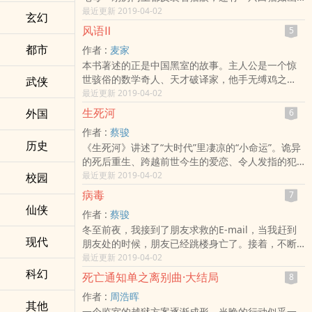
灵般出没。某日清晨，鲜血从天花板的缝隙间滴到
最近更新 2019-04-02
玄幻
床上，雨儿发现童年赫然躺在楼上房间的地板上，
风语Ⅱ
5
他却未曾受伤。然而，童年醒来性情大变，怪癖如
都市
作者 :
麦家
白猫般无法摆脱……
本书著述的正是中国黑室的故事。主人公是一个惊
世骇俗的数学奇人、天才破译家，他手无缚鸡之
武侠
力，却令敌人闻风丧胆，谈之色变；他不识枪炮，
最近更新 2019-04-02
却是那场战争中最大的战斗英雄；他在纸上谈兵，
生死河
外国
6
却歼敌于千里之外；他孤身一人，但起的作用却抵
作者 :
蔡骏
得过一个野战军团；他门外有重兵把守，抽屉里有
历史
《生死河》讲述了“大时代”里凄凉的“小命运”。诡异
各种保健良药，却依然命悬一线，命运多舛。这是
的死后重生、跨越前世今生的爱恋、令人发指的犯
一个神奇的人，黑室让他变得更加神奇。他活着，
罪、完美无缺的复仇……而其最核心的部分却是温暖
最近更新 2019-04-02
校园
就有更多的人能够幸免于死；他活着，就有更多的
和救赎，仿佛黑暗绝望中的一丝微光——即使所有
人要为他而死；他活着，就有传奇，就有故事，就
病毒
7
人抛弃了你，你对世界彻底绝望，但还是要活着！
有人世间最欢心的事、最揪心的痛。他是中国一代
仙侠
作者 :
蔡骏
因为那个最爱你的人说：你必须等待我长大！诡异
精英知识分子的代表，在历史的风云际会之中尽显
冬至前夜，我接到了朋友求救的E-mail，当我赶到
的复仇少年、惨烈的凶案、奇诡的命运、惊心动魄
热情与智慧，也深感无辜与无助。茅盾文学奖得
现代
朋友处的时候，朋友已经跳楼身亡了。接着，不断
的复仇、苍凉的爱情……
主、当代商业谍战影视剧之父麦家，以其惊人的努
有人神秘地自杀，所有的遇难者，有一个共同的特
最近更新 2019-04-02
力和运气洞开了中国黑室尘封已久的沉重大门，让
点—— 他们都经常登陆一家叫古墓幽魂的个人网
科幻
如烟往事变得“并不如烟”。他把秘密炼成了金；他把
死亡通知单之离别曲·大结局
8
站。当你进入古墓幽魂的那一刻起，就再也无法自
阳关切进了黑室；他把历史变成了现实。风语，既
作者 :
周浩晖
拔了，死亡的阴影将随时随地的笼罩着你。随着调
是风的语言，亦真亦幻，又是风的声音，呜咽如
其他
一个监室的越狱方案逐渐成形，当晚的行动似乎一