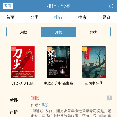
排行 - 恐怖
返回
首页
分类
排行
搜索
足迹
周榜
月榜
总榜
刀尖·刀之阳面
鬼吹灯之抚仙毒蛊
三国事件薄
猫眼
4
全部
作者 :
蔡骏
《猫眼》从雨儿随男友童年搬进童家老宅说起。老
言情
宅每一扇房门上都反装着猫眼，还有一只白猫如幽