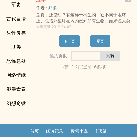
才能摆脱亡者带来的多重杀机？ 特别提示：本书大
军史
作者 :
那多
量内容将引发强烈的精神刺激，请慎重选择！ 令人
是真，还是幻？有这样一种生物，它不同于地球
绝望与悲恸的欺诈，将如何摧毁她的人性？某市副
古代言情
上、包括外星球在内的已知所有生物。如果说人类
市长因要案被判处死刑，死刑之后，他的独生女儿
的生存环境，是以时间为主轴，以空间为基本面，
最近更新 2019-04-02
邹小雪发现自己陷入了一场巨大的阴谋之中。独居
鬼怪灵异
那么这种生物生活在以空间为主轴，以时间为基本
家中的小雪发现她身边频繁显露着一些离奇的现
面的时空里。此生物是否有逆转时间、弯曲空间的
象。出现在家中的神秘物品，午夜时分响起的异常
下一页
尾页
能力？是否这种能力已经深刻地影响到人类生活的
铃声，围绕在她身边的奇怪之人……
耽美
各个层面？那多对这种生物的亲历，似乎可以说明
输入页数
了什么……
恐怖悬疑
(第
1
/
12
页)当前
16
条/页
网络情缘
浪漫青春
幻想奇缘
首页
阅读记录
搜索小说
顶部