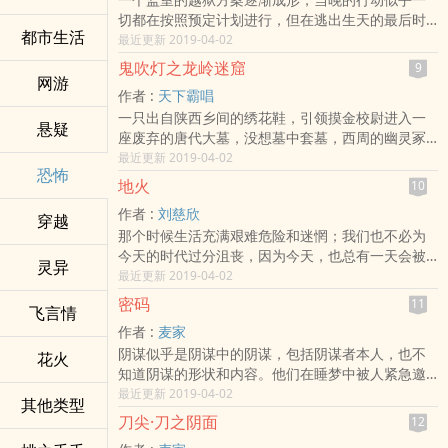
查的深入，我惊奇地发现，这一切都源于一百多年
泣……
切都在按照预定计划进行，但在逃出生天的最后时
前发生在紫禁城里的爱情悲剧。所有这些谜，直到
都市生活
刻，事情却出现了意想不到的变化！Eumenides的
最近更新 2019-04-02
最后一页才能真相大白，然而，噩梦才刚刚开始……
“死亡通知单”再次出世。这一次，受到死亡处决的人
鬼吹灯之龙岭迷窟
9
会是谁？幕后庞大的真相逐渐露出冰山一角……与此
网游
作者 :
天下霸唱
同时，监狱外，龙宇集团被省城新兴势力残酷打
一只出自陕西乡间的绣花鞋，引领摸金校尉进入一
压，残阿华能靠一己之力，保住邓家的产业吗？黑
悬疑
座废弃的唐代大墓，没想墓中套墓，西周的幽灵冢
社会势力斗得你死我活，岂料罗飞早已周旋其间，
切断了所有的退路。悬魂梯是地狱的通道，还是无
最近更新 2019-04-02
设下了重重连环计……罗飞、Eumenides、阿华，
恐怖
限的黑洞？从精绝古城逃生的人背上都长了一个眼
三方的终极角逐到底结局如何？郑佳还能见到她牵
地火
10
球形的印记，果真是几各年前的魔鬼诅咒显灵？唯
挂着的那个人吗？情与理、爱与恨，诡计与真相，
作者 :
刘慈欣
一了解秘密的考古专家孙教授一见这个印记惊恐万
穿越
一切的审判，即将落下帷幕！
那个时候生活充满艰难危险和迷惘；我们也不必为
状，只道：天机不可泄露!
今天的时代过分沮丧，因为今天，也总有一天会被
灵异
人们称做是——过去的好时光。 过去的人真笨，过
最近更新 2019-04-02
去的人真难。...
密码
11
飞言情
作者 :
麦家
阴谋似乎是阴谋中的阴谋，包括阴谋者本人，也不
花火
知道阴谋的形状和内容。他们在睡梦中被人紧急邀
集，然后像梦游似的来到这里，至于来干什么，谁
最近更新 2019-04-02
其他类型
也不知道。
刀尖·刀之阴面
12