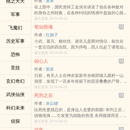
桃之夭夭
作者 :
麦家
在上部中，国民党特工金深水讲述了他在各种敌对
的身份之间转换，在各种纠结的情感中盘旋的心路
军事
历程，然而，他并不是一个人在刀尖上行走。下部
最近更新 2019-04-02
中，另一位神秘人物的登场，将为日本侵略者这场
笔仙惊魂
13
飞魔幻
巨大的阴谋作出全部破解。这位在“刀之阴面”上行走
作者 :
红娘子
的女侠便是中国共产党的高级特工林婴婴，《刀尖·
历史军事
小武、慕凡、柳丝丝、凌菲儿是两对情侣，租住在
刀之阴面》以她的口吻讲述了一场最壮烈的爱情，
一套古旧的四合院。因为停电，四人玩起了请笔仙
还原了一段半个多世纪前的真实历史。
游戏，他们犯下笔仙游戏的两大禁忌——追问笔仙
最近更新 2019-04-02
恐怖
的死因、没有送走笔仙。他们被告知，如果没有送
凶心人
14
走笔仙，笔仙就会一直缠着他们，这是一个不死不
竞技
作者 :
那多
休的诅咒。神秘的黑衣老太，诡异的黑猫，邻居异
日前，有关人士在神农架新华乡南部猫儿观村一山
样的眼神，蹑手蹑脚的影子，居住在坟场的房东，
玄幻奇幻
洞里，发现了一百多年前留下的层层叠叠的尸骨。
幽怨的歌声时不时在夜半响起，四人在噩梦与真实
该洞当地人称为人洞，位于鲍家山的一处绝壁上。
最近更新 2019-04-02
之间穿梭，濒临崩溃……究竟谁被笔仙附体？怎样才
由新华乡组织的探险队在当地村民袁作清的带领下
能让诅咒消失？一连串恐怖事件背后，是谁在张牙
武侠仙侠
死刑之后
15
经过艰难跋涉找到了该洞。走进洞里一看，遍地是
舞爪？
作者 :
余以键
尸骨，让人触目惊心。据考查，这些尸骨已存在一
科幻未来
比死性更残忍的，是身边人贪婪的双眼! 审判之后，
百多年了。
凶物现身……引发更为凶险的危境 杀局接踵而至，灵
侦探
异事件，还是蓄意谋害？谁在幕后操纵？ 午夜凶
最近更新 2019-04-02
铃，神秘电话，冰箱中的尸体残肢…… 究竟要怎样，
过年
16