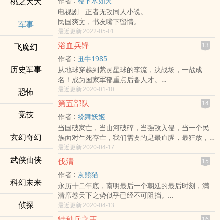
桃之夭夭
作者 :
楼下水如天
为了维护帝国的统一，王朴剿灭了李自成和张献
电视剧，正者无敌同人小说。
忠，把大汉奸吴三桂剥皮抽筋塞草做成了人皮灯
民国爽文，书友嘴下留情。
笼。
军事
最近更新 2022-05-01
……
此书纯属虚构，请勿对号入座。
浴血兵锋
13
飞魔幻
作者 :
丑牛1985
历史军事
从地球穿越到紫灵星球的李流，决战场，一战成
名！成为国家军部重点后备人才。
斗杀手，杀佣兵，驱逐古武世家。 为保卫国家，领
最近更新 2020-01-10
恐怖
兵作战，杀场染血！
第五部队
14
这是从一个小兵成长为铁血将军的故事！
竞技
作者 :
纷舞妖姬
当国破家亡，当山河破碎，当强敌入侵，当一个民
玄幻奇幻
族面对生死存亡，我们需要的是最血腥，最狂放，
最张扬，最能激发起每一个士兵不屈、不败战魂的
最近更新 2020-04-17
铁血英雄！
武侠仙侠
伐清
15
我们需要的，是一支以坚攻坚，以强克强，强大的
作者 :
灰熊猫
可以让任何强敌为之却步的铁血雄师！
科幻未来
永历十二年底，南明最后一个朝廷的最后时刻，满
这是一部描写中国第五特殊部队创始人传奇一生的
清席卷天下之势似乎已经不可阻挡。
小说，这是一部贯穿抗日战争、抗美援朝，对印自
侦探
李定国，永历政权的最后保卫者，忧死异乡；郑成
最近更新 2020-04-13
卫反击战，再现战火飞扬的血之篇章。这是一群让
功，汉家衣冠的最后坚持者，远走海外。
我们肃然起敬的战士，这是一个值得我们永远铭记
特种兵之王
16