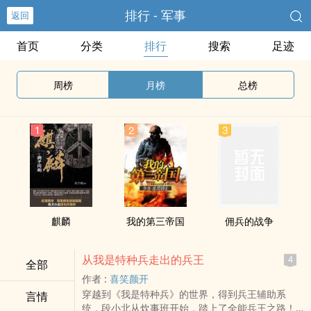
排行 - 军事
返回
首页
分类
排行
搜索
足迹
周榜
月榜
总榜
麒麟
我的第三帝国
佣兵的战争
从我是特种兵走出的兵王
4
全部
作者 :
喜笑颜开
穿越到《我是特种兵》的世界，得到兵王辅助系
言情
统，段小北从炊事班开始，踏上了全能兵王之路！