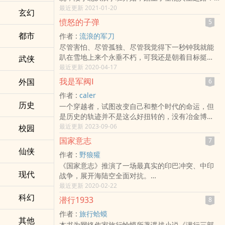
另有《我是林正英的僵尸徒弟》一书，已有150万
最近更新 2021-01-20
玄幻
+，更新稳定。
愤怒的子弹
5
都市
作者 :
流浪的军刀
尽管害怕、尽管孤独、尽管我觉得下一秒钟我就能
趴在雪地上来个永垂不朽，可我还是朝着目标挺
武侠
进、不断地挺进。每一个兄弟都没有停下前进的步
最近更新 2020-04-17
伐，因为，我们是穿着一身马甲的中国军爷。
我是军阀Ⅰ
外国
6
当敌人出现在我的瞄准具中时，我感觉自己的心脏
作者 :
caler
竟然瞬间停顿了下来！时间和我身边的一切仿佛都
历史
一个穿越者，试图改变自己和整个时代的命运，但
凝固了，我的存在似乎就是为了从耳机中传来的那
是历史的轨迹并不是这么好扭转的，没有冶金博
一声低微而又危险的命令——杀！
士，也不是金融奇才，也不是特种兵的普通人，只
最近更新 2023-09-06
校园
我的兄弟，竟愿意为了一个陌生人的性命，去赔上
能在这狂乱的时代中苦苦求生。
自己后半生的幸福。这不是一道简单的算术题就能
国家意志
7
解释的。我想，得利的，应该是人性中的善良。那
仙侠
作者 :
野狼獾
种无论付出多大代价，只求个心安理得、问心无愧
《国家意志》推演了一场最真实的印巴冲突、中印
的善良。
现代
战争，展开海陆空全面对抗。
我要记住每一个和我同生共死的兄弟，记住那些滴
全书涵盖300种军事武器装备，其读者遍布国内各大
最近更新 2020-02-22
下的汗水和眼泪。老子仰天躺着，朝着依旧是满天
军事论坛、持续引发网友对书中的中、美、印、巴
科幻
飞雪的天空狂笑起来！老子是爷们、老子是狼、老
潜行1933
8
局势模拟推演，对各国军事武器装备深度分析等若
子还没抓住那猎物老子就是不死。
作者 :
旅行蛤蟆
干争议话题。
其他
本书为网络作家旅行蛤蟆所著谍战小说《潜行三部