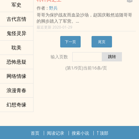
天下皆降闯不降，即使只有几十个人时也会拒绝满
的英雄。请每一个中国军人，牢牢记住那个时代的
军史
作者 :
野兵
清的最后一次劝降……万里江山尽墨，海内群豪全
英雄，留给我们的两句话：
哥哥为保护战友而血染沙场，赵国庆毅然追随哥哥
灭，再不是充满希望的战争，只剩余绝望的殊死抵
宁为战场亡魂，不做亡国之奴！
古代言情
的脚步踏入了军营。
抗。
经历地狱般训练，军营神秘高人，现代训练融入家
最近更新 2020-01-29
强大的敌人，孤身一人的穿越者何去何从？即便能
鬼怪灵异
传武学。
洞悉历史又有何益？是漂泊出洋另图再起，是背靠
赵国庆一步步成为最强特种兵，拳打各国兵王，脚
大海做殊死一搏？汹涌而来的百万敌军如怒海狂
下一页
尾页
踏世界大小佣兵团，创造无数传奇，成就一代特种
潮、无边无际，手中的一只孤剑又该如何抵挡？
耽美
兵之王！
输入页数
恐怖悬疑
(第
1
/
9
页)当前
16
条/页
网络情缘
浪漫青春
幻想奇缘
首页
阅读记录
搜索小说
顶部