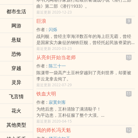
曲》第二部《潜行1933》。
都市生活
最近更新 2020-12-23
巨浪
9
网游
作者 :
闪烁
战列舰，曾经主宰海洋数百年的海上巨无霸，曾经
悬疑
是国家实力象征的钢铁巨舰，曾经托起民族脊梁的
钢铁长城。如果世界发生改变，飞机没有诞生，航
最近更新 2020-03-23
恐怖
母没有出现，当历史的车轮驶向1936年的时候，战
从亮剑开始当老师
10
列舰还会是海上的霸主，由战列舰为主导的海战还
作者 :
陈三十一
能决定国家的命运吗？
穿越
陈潇带一袋高产土豆种穿越到了亮剑世界，却要被
一切皆不可知。
李云龙拿去炖了。
一切皆可推导。
灵异
最近更新 2022-07-29
在没有飞机，没有航母的海洋上，新一代海军官兵
驾驭着手持巨炮，身披厚甲的战舰纵横驰骋，寻着
铁血大明
11
飞言情
祖辈的足迹，顶着敌人的炮火，为国家复兴，为民
作者 :
寂寞剑客
族崛起奔向五湖四海。
为绝后患，王朴清除了满清鞑子！
花火
海洋将在这一刻沸腾，世界将在这一刻改变！
为平边患，王朴征服了整个大漠。
为了练兵，王朴需要很多银子；
最近更新 2020-04-15
其他类型
为了赚钱，王朴只能使出浑身解数，结果就不可避
我的师长冯天魁
12
免地与秦淮八艳发生了纠葛。