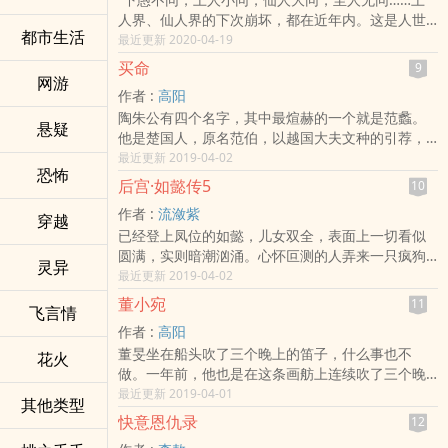
环绕主世界的“十二神话纪元”和“三千传说世界”等平
人界、仙人界的下次崩坏，都在近年内。这是人世
行分支世界。整个世界观从世界混沌之初人类主体
都市生活
反常、变乱的根由……”
最近更新 2020-04-19
意识诞生开始构建。随着人类不断前进的发展之
时代动荡，大劫将至，破劫的线索，是开辟有无的
路，在中国古代神话和真实历史基础上进行了进一
买命
9
大化之珠，还是那个平凡的世卿逐子？
网游
步的重构，贯穿过去与未来，从多纬度多空间不同
作者 :
高阳
嚣乱的时间，秩序的空间，彭刚与峰扬两位性格迥
角度平行展示了被抽离出来的不同位面的世界下人
陶朱公有四个名字，其中最煊赫的一个就是范蠡。
异的主角在时空中重叠；征服天下的野心，各有所
类各自不同的发展进程，系国内首个贯穿古今的平
悬疑
他是楚国人，原名范伯，以越国大夫文种的引荐，
图的机谋，密切关联着四样宝物和寻宝冒险之旅……
行世界架构。
事越王勾践为臣，奉计然为师——计然本姓辛，字
最近更新 2019-04-02
奇幻的瑰丽与历史的厚重浑然一体，以东方文化为
目前国内形成的世界观，在原创文学领域成型的只
恐怖
文子，先世为晋国的望族。他是个重视自然环境的
基础的奇幻探索，与你共享。
有“九州”世界，完全没有办法和国外比肩，“望古神
后宫·如懿传5
10
经济学家，著有《内经》及《万物录》，都已失
话”的横空出世，必将开拓出一片新天地，打造更加
作者 :
流潋紫
传。他的学说的精义，在于掌握产销的供求关系，
穿越
广阔的文学世界。
已经登上凤位的如懿，儿女双全，表面上一切看似
认为年岁丰歉，物产多寡，是有周期性的，在不利
《秦墟》作为“望古神话”开山作品，目前已强势上
圆满，实则暗潮汹涌。心怀叵测的人弄来一只疯狗
的客观因素未曾出现之前，要利用现有的有利因
市，而后继由跳舞、马伯庸、流浪的蛤蟆、天使奥
灵异
大闹御花园，璟兕（如懿的女儿）命陨。如懿与皇
最近更新 2019-04-02
素，预谋克服，所以亢旱的时候要造船，而雨水多
斯卡创作的一系列作品也将在年内推出。
帝悲从中来，却无法抓住幕后真凶。为母族带来无
的年分要造车，以便待时而贾，可获重利。
董小宛
秦帝国一夜尽成废墟的背后，有着怎样的真相
11
飞言情
上荣耀的金玉研步步为营，一生机关算尽，最后却
一部回归华夏民族精神本源的现象级小说
作者 :
高阳
落得被母族抛弃、被皇帝冷遇的惨淡下场！如懿再
十二纪元+三千传说世界
董旻坐在船头吹了三个晚上的笛子，什么事也不
孕 ，原以为新生命的到来能冲淡一切阴霾，没承想
花火
重构神话、重演历史、重现英雄
做。一年前，他也是在这条画舫上连续吹了三个晚
有人买通接生嬷嬷，以致刚来到世界的小皇子窒息
科幻+历史+传说
上的笛子，勾动了艺妓陈大娘的心。他依稀记得笛
最近更新 2019-04-01
而死。后宫的女人啊，年轻时为自己争，中年时为
其他类型
中国首款超级世界观 “望古神话”开山巨作
声擦着秦淮河的波光柳影飘然远去的如幻心境。此
子女斗，因为皇家的恩宠殊荣绝非她们一生的依
快意恩仇录
12
著名作家月关沥血一年，成功转型
刻，陈大娘躺在舱中忍受着临盆前的痛楚和兴奋，
仗。谁可以是朋友，谁又是敌人，位列金顶的如懿
马伯庸、流浪的蛤蟆、月关、跳舞、天使奥斯卡联