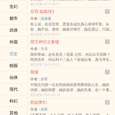
人其事，剖析其真实面目！陈水扁是小人物，并非
最近更新 2019-04-01
玄幻
说其他的所谓总统候选人比他大，而是陈水扁是小
后宫·如懿传3
5
人物中比较危险的、比较更烂的，他的朝三暮四、
都市
作者 :
流潋紫
反复无常，会给台湾招来祸害，此之谓危险；他的
有人说，在后宫里，恩宠永远比真心来得牢靠。从
小人得志、A钱枉法，皆非其他烂苹果所能比拟，此
前，她不信。曾经，她敛尽锋芒，隐忍退让，只因
武侠
之谓更烂。
他说过定会护她周全。转瞬，却落得冷宫弃妃的下
最近更新 2019-04-02
场。是故人心易变，或是帝王的以退为进？答案已
望古神话之秦墟
外国
6
不重要。重要的是，从踏出冷宫那日起，她不愿也
作者 :
月关
不甘再做那被深宫掩埋的苍白明珠。从曾经的贴身
历史
国祚将倾，必生异兆！宛渠 之民，何以从天而降？
丫鬟阿箬，到骄傲跋扈的慧贵妃，再到老谋深算的
阿房宫外，何以列十二金人？徐福出海，真为寻长
富察皇后……她含笑步步追查。然而当仇敌一个个倒
生不死？一切玄奥，尽在《秦墟》之内！
最近更新 2020-02-23
校园
下，真相却越发扑朔迷离。那一场场滴水不漏的冷
系列介绍：
酷阴谋里，谁在运筹，谁在算计，谁才是幕后最大
殷墟
7
“望古神话”是国内首个将中国古代传说和真实历史结
得益者？皇帝的多情、阴郁、多疑又如何将她曾经
仙侠
作者 :
赤军
合创造的浩大的架空世界。它打通了过去与未来的
温热的心一步步冷却？人人都争做后花园最耀眼的
中国古代第一位女性统帅短暂而辉煌的人生，她的
时空界限，有着自成体系的结构和设定，由流浪的
娇花，却不知娇颜再美，终须凋谢，除非，你做了
现代
功绩，她的情爱，她的追求，她的失落，在一个看
蛤蟆、马伯庸、跳舞、月关、天使奥斯卡等国内玄
这园子的主人……从受宠的侧福晋到受尽冷遇的娴
似陌生，实则熟悉的离奇的上古时代，开始展开……
最近更新 2020-04-19
幻、历史、科幻等领域小说知名作者共同担纲打
妃，从冷宫的弃妇到尊贵无上的皇贵妃……如懿，如
科幻
造。
懿，再往前一步，是金顶，还是悬崖？
宛如梦幻
8
“望古神话”围绕现实主世界，不断将人类发展进程中
作者 :
赤军
产生过各大灾难的时间段进行抽离、重构，形成了
其他
“下愚不同，上人小同，仙人大同，至人无同……上