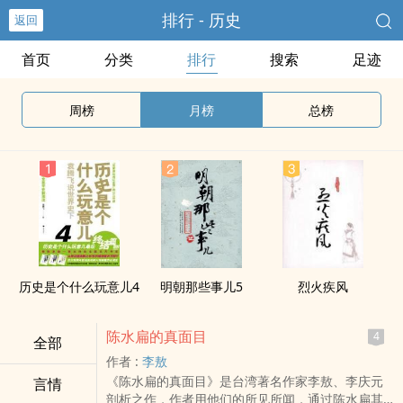
排行 - 历史
返回
首页
分类
排行
搜索
足迹
周榜
月榜
总榜
历史是个什么玩意儿4
明朝那些事儿5
烈火疾风
陈水扁的真面目
4
全部
作者 :
李敖
《陈水扁的真面目》是台湾著名作家李敖、李庆元
言情
剖析之作，作者用他们的所见所闻，通过陈水扁其