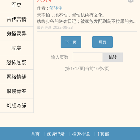
浙江，自浙西节节往前推进，已经迫近杭州；曾国
三个地球的资源，就必须多排掉九个地球的污染。?
军史
作者 :
笑轻尘
藩的胞弟，湘军称之为“九帅”的曾国荃全力进攻金
美国曾经安分过、曾经...
天不怕，地不怕，就怕纨绔有文化。
陵，对太平天国的“天京”，已完成了大包围的部署。
古代言情
纨绔少爷的逆袭日记；被家族发配到鸟不拉屎的穷
“天王”洪秀全众叛亲离，困处愁城，除了不时喃喃自
地方，重建自己的势力，打碎了他混吃等死的伟大
最近更新 2022-08-23
语：“铁桶江山，你们不扶。自有人扶”以外，束手无
鬼怪灵异
梦想，为了过上好日子，他要努力开挂人生。
策，自己都不知道毕命于何时？
下一页
尾页
耽美
输入页数
恐怖悬疑
(第
1
/
47
页)当前
16
条/页
网络情缘
浪漫青春
幻想奇缘
首页
阅读记录
搜索小说
顶部