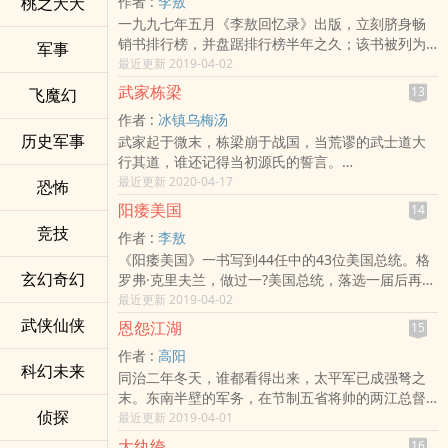
桃之夭夭
作者 :
李敖
两个养女在两侧用扇子驱赶着暑气和香料燃烧之后
究竟能否看穿？宫中的日子，总是在归于平静的时
合打造
一九九七年五月《李敖回忆录》出版，立刻脐身畅
的微烟。只有大脚单妈忙进忙出，用七八丈红绸和
候又突然风雨再起。疯狗大闹御花园，五公主璟兕
上至远古，下迄当今，为何史料中记述的传说难寻
销书排行榜，并盘踞排行榜半年之久；该书被列为
一百二十支红烛将整条船搞得分外耀眼。时近半
军事
命陨，忻嫔早产，六公主夭亡。一切线索皆指向金
证据？
一九九七年度十大最具影响力的书，李敖先生也成
最近更新 2019-04-02
夜，一袭花轿送来了产婆。这个产婆远近闻名，不
玉研。这朵御花园中最娇艳的“长白山奇花”，一生机
道家追寻飞升；佛家追寻涅槃；现代科学开发时空
为当年出版界的风云人物。其实，看完三十万字的
知接生了多少王孙贵子与穷种贱根。她刚跨下轿
关算尽、步步为营，最终却落得惨淡下场！
武家栋梁
13
飞魔幻
穿梭技术，然而有谁知道，人类真正超脱之时，可
《李敖回忆录》，你还不认识真正的李敖！在某一
子，就听得舱中传来婴儿的啼哭，慌乱中操着一柄
看清世界的真相？
作者 :
冰镇乌梅汤
欢宴场合，朋友们谈到李敖，钦敬者有之，好奇者
剪刀叫了一声“快”就朝舱内挤去。红绸发出撕裂的细
洪水肆虐、夸父追日、逐鹿之战……远古时代一次次
历史军事
武家起于微末，栋梁崩于战国，当荒谬的武士道大
有之，因我曾出版李敖大师之书，每个人皆希望我
弱声响。董旻的笛声也在此刻嘎然而止。
拯救世界的族群，如今何在？
行其道，谁还记得当初源氏的誓言。
谈谈李敖。一时之间，我不知如何以对，对李敖先
秦国边塞，秦军遭遇诡异可怕的魔物袭击，墨家弟
当羽柴秀吉还在为找干爹而苦恼，德川家康开始自
最近更新 2020-04-17
生，我所知仅千万分之一耳，何能妄言！
恐怖
子杨瑾凭借机关术大破魔物军团，立下赫赫战功。
称河内源氏的时候，他们永远不会明白什么才是武
阳痿美国
14
秦皇招杨瑾入朝，掌管十二金人铸造，与来自海
家栋梁。
竞技
外，自称“宛渠人”的韩羽和法术通神的方士徐福同朝
作者 :
李敖
八幡宫前深深荒草中，隐藏着武家数百年的荣耀，
为臣。就此，杨瑾真正的命运之轮开始转动，将他
《阳痿美国》一书写到44任中的43位美国总统。格
吉良家的少年，却被迫踏上追赶时代的步伐，走上
拖进一系列云波诡谲的事件中……
玄幻奇幻
罗弗·克里夫兰，做过一?美国总统，落选一届后再度
一条与历史截然不同的道路。
魔物大军进逼边关、咸阳惊现变异生物、铸造场遭
竞选成功。全书骂美国总统，“世界末日”、“末日审
最近更新 2019-04-02
下克上、背叛者的下场只有灭亡，一切幻想将在滚
受神秘袭击，徐福和韩羽露出真面目：法术通神的
判”，“是批判美帝的”。 李敖说：“美国做了很多坏
滚铁骑下化为灰烬，源氏栋梁家将在白旗下浴火重
武侠仙侠
恩怨江湖
15
方士竟是妄图颠覆秦国的异界来客；秦皇礼待的奇
事，但美国的媒体、电影很强势，把美国做的坏事
生。
人也是随天外飞船而落的非人类……
作者 :
高阳
冲淡了，让人们都淡忘了，虽然它做了不少坏事，
科幻未来
隐藏在十二金人背后的真相逐渐显露，秦国的祸乱
同治二年冬天，谁都看得出来，太平军已成强弩之
但人们还是喜欢美国，希望自己过美国那样的生
如何消弭？杨瑾从韩羽那里承袭的考验究竟是什
末。东南半壁的军务，在节制五省将帅的两江总督
活。中国人真要过美国人的生活，每个家庭拥有两
侦探
么？他如何面这场天选？又有着怎样的，属于自己
曾国藩主持之下，李鸿章“用沪平吴”，以上海为基
最近更新 2019-04-01
辆轿车，这能行吗？一旦全世界都以美国为标准，
的天命？
地，光复了苏州、无锡，向常州进兵；左宗棠经营
都像美国那样生活，那样快速消耗资源，就会消耗
大纨绔
16