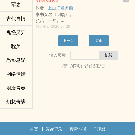
这两点又均以张居正为最：一条鞭法和考成法的改
统一后金。为抗金、守城、夺失地，在帝师孙承宗
军史
作者 :
上山打老虎额
革措施遗惠万民、泽及百代；顺我者昌，逆我者
的带领下，袁崇焕从一介文人成长为边疆大将，坚
本书又名《明颂》。
死，虽杀门生亦不眨眼。第二部分是外战，亦即援
守孤城，最终击败努尔哈赤。
古代言情
弘治十一年。
朝抗日战争。从庙算到外交，从战争到和平，帷幄
这是一个美好的清晨。
最近更新 2020-04-29
运筹神鬼莫测、惊心动魄。战争场面波澜壮阔、杀
鬼怪灵异
此时朱厚照初成年。
声震天。更描绘了一系列栩栩如生、呼之欲出的英
此时王守仁和唐伯虎磨刀霍霍，预备科举。
雄人物，如“不世出之英雄”李如松，临危受命、甘当
下一页
尾页
此时小冰河期已经来临，绵长的严寒肆虐着大地。
大任的朝鲜名将李舜臣，誓死不退、以身殉国的老
耽美
此时在南和伯府里，地主家的傻儿子，南和伯的嫡
将邓子龙等。本册内争部分写尽尔虞我诈，波谲云
输入页数
传继承人方继藩……开始了他没羞没躁的败家人生。
诡，读来毛骨悚然；外战部分极言金戈铁马，荡气
恐怖悬疑
回肠，让你如临其境。
(第
1
/
47
页)当前
16
条/页
网络情缘
浪漫青春
幻想奇缘
首页
阅读记录
搜索小说
顶部