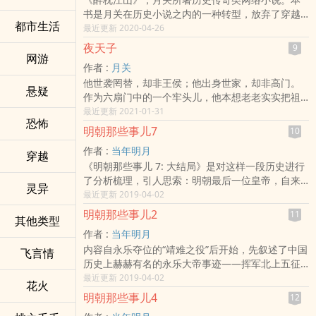
许不令身为肃王世子，天子脚下，本该谨言慎行‘藏
坑他，李承乾坑他，成妖精坑他，牛魔王坑他，就
书是月关在历史小说之内的一种转型，放弃了穿越
拙自污’。
连一代贤后长孙皇后也坑他。大唐朝野无好人啊！
都市生活
而写历史传奇。作者认为该作在一定程度上来说是
最近更新 2020-04-26
结果……
日子还要过，上有白发苍苍的祖母要孝敬，下有八
失败的，没有做到把背景当幕布，写出来总有些纠
群众：“许世子德才兼备，实乃‘不鸣则已，一鸣惊
个妹妹要嫁妆。身为高级贵族的云烨感觉鸭梨山
夜天子
9
结之处，看着也不够爽快。读者对此书褒贬不一。
网游
人’。”
大。
作者 :
月关
八岁的阿丑亲眼目睹大唐军队屠戮全村，一夜之间
许不令：“我不是，别瞎说。”
他世袭罔替，却非王侯；他出身世家，却非高门。
失去所有亲友，自此流落街头。乞讨途中，因缘巧
群众：“许世子算无遗策，有平天下之大才。”
悬疑
作为六扇门中的一个牢头儿，他本想老老实实把祖
合跟随了虬髯客之孙远赴南洋，习武数年后才回到
许不令：“我没有，闭嘴。”
上传下来的这只铁饭碗一代代传承下去，却不想被
最近更新 2021-01-31
中原，以「杨帆」之名开始追查灭村之谜。
群众：“许世子文韬武略，乃治世之能臣，乱世
恐怖
一个神棍忽悠出了那一方小天地，这一去，便是一
在一次夜探时，他意外碰上了行刺武则天的女刺
之……”
明朝那些事儿7
10
个太岁横空出世。
客，却不知这谜样的女子竟一步一步将他引领到大
许不令：“你们他妈……”
作者 :
当年明月
他自诩义薄云天，为人四海，是个可以托妻献子的
穿越
唐历史舞台中，一面与当朝「女力」牵丝攀藤，一
《明朝那些事儿 7: 大结局》是对这样一段历史进行
好朋友，可他所到之处，却是家有佳妇贵女者统统
面又与狄仁杰、薛怀义、高力士等「男力」携手合
了分析梳理，引人思索：明朝最后一位皇帝，自来
藏之深闺不敢示人；他自称秉性纯良，与人为善。
作，展开最纠结难料的传奇旅程！
灵异
有许多传说。关于崇祯究竟是一个昏庸无能的皇
最近更新 2019-04-02
可是只为逃避做他的上司，堂堂贵州道布政便打起
《醉枕江山》第一部描写武则天尚未登基前，小人
帝，还是一个力图奋起的人，一直众说纷纭。不管
“丁忧”的幌子，欢天喜地地辞官归故里了；他自谓忠
物杨帆是如何周旋在众多才女与公主之间，却仍然
明朝那些事儿2
11
其他类型
怎么说，这是一个残酷的时代，也是一个精彩的时
臣，光风霁月，可一向勤政的万历皇帝却因他而再
保有自己的使命与衷情；只是他锲而不舍的追查凶
作者 :
当年明月
代。在这一时期，北方的后金势力崛起，经过努尔
不早朝。
手之际，却也一步一步接近权力的最中心，才深深
内容自永乐夺位的“靖难之役”后开始，先叙述了中国
哈赤的经营，势力急剧壮大。努尔哈赤死后，皇太
飞言情
杨凌人称杨砍头，杨帆人称瘟郎中，他却有着更多
了解这名中国历史上的第一女皇帝，竟是如此的神
历史上赫赫有名的永乐大帝事迹——挥军北上五征
极即位。袁崇焕就在这一时期迈上了历史的舞台。
的绰号，疯典史、驴推官、夜天子……，每一个绰
秘、平凡，却也让人恐惧……
蒙古，郑和七下西洋，修筑《永乐大典》，南下讨
最近更新 2019-04-02
本文作者告诉我们，袁崇焕这个民族英雄，在历史
号，都代表着他的一个传奇。
花火
平安南等等，后来永乐于北伐蒙古归来途中病逝，
上不过是个二流角色。为什么这样评价？因为我们
明朝那些事儿4
12
明朝在经历了比较清明的“仁宣之治”后，开始进入动
所了解的历史是远远不够的，在这背后，还隐藏着