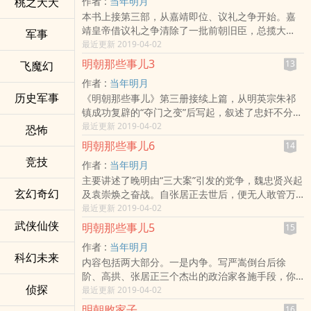
桃之夭夭
作者 :
当年明月
荡时期。大宦官王振把持朝政胡作非为，导致二十
许多不为人知的秘密。
本书上接第三部，从嘉靖即位、议礼之争开始。嘉
万精兵丧于一旦，幸亏著名忠臣于谦在“京城保卫战”
靖皇帝借议礼之争清除了一批前朝旧臣，总揽大
中力挽狂澜，挽救了明帝国，但随即又在两位皇帝
军事
权。此后他的生活日渐腐化，一心想得道成仙，国
最近更新 2019-04-02
争夺皇位的“夺门之变”后被害身亡。
家大事抛诸脑后，奸相严嵩因此得以长期把持大
明朝那些事儿3
13
飞魔幻
权。同时大明财政空虚，兵备废弛，东南沿海的倭
作者 :
当年明月
寇和北方的蒙古成为明朝的心腹大患。因此本书主
历史军事
《明朝那些事儿》第三册接续上篇，从明英宗朱祁
要讲述了朝廷的权力之争和边疆的抗倭斗争。惊心
镇成功复辟的“夺门之变”后写起，叙述了忠奸不分的
动魄的故事，娓娓动听的讲述，必将使您欲罢不
朱祁镇听信谗言，杀害曾救其于危难之际的大功臣
最近更新 2019-04-02
能。
恐怖
于谦，而这也成为他继“土木堡之变”后在历史上留下
明朝那些事儿6
14
的又一大污点。而在他病逝后，相继继位的两位皇
竞技
作者 :
当年明月
帝宪宗和孝宗，一个懦弱不堪无所作为，一个心有
主要讲述了晚明由“三大案”引发的党争，魏忠贤兴起
余而力不足，撂下的这副重担落在了明代三百年中
玄幻奇幻
及袁崇焕之奋战。自张居正去世后，便无人敢管万
最能闹的一个皇帝——朱厚燳身上，宠八虎，建豹
历，为争国本、查妖书、打闷棍，他与大臣展开拉
最近更新 2019-04-02
房，自封威武大将军，朝廷中充斥幕幕荒唐的闹
锯战，三十年不上朝。东林党因此发展壮大，他们
剧，局势更是动荡不安，这时便引出了一位亘古罕
武侠仙侠
明朝那些事儿5
15
与齐、楚、浙三党明争暗斗，借国本之争，扶持明
有的文武奇才——王守仁，他清剿盗寇，平定叛
作者 :
当年明月
光、熹宗二帝即位，一举掌握政权。魏忠贤以平民
王，勇斗奸宦，给后人留下了许多近乎神话的不朽
科幻未来
内容包括两大部分。一是内争。写严嵩倒台后徐
出身，利用熹宗昏庸，又傍上皇帝乳母客氏，与东
传奇——
阶、高拱、张居正三个杰出的政治家各施手段，你
林党展开对决。在外，援朝抗日战争后，明防御线
侦探
方唱罢我登场。三人都是实干家，为中兴朝廷呕心
最近更新 2019-04-02
转至辽东。没落贵族之后李成梁打蒙古、灭女真，
沥血；同样又都是阴谋家，铲除异己心狠手辣。而
成为一代枭雄，却养虎为患，努尔哈赤借机兴起，
明朝败家子
16