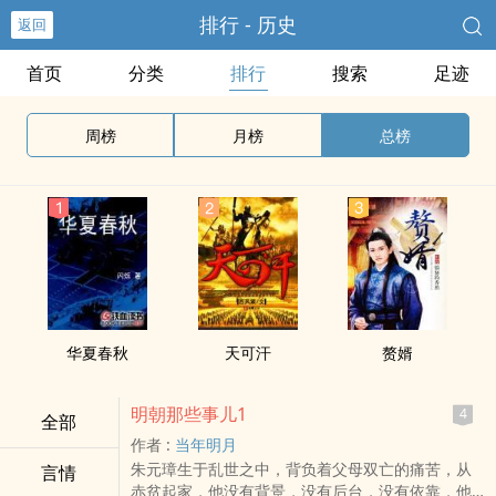
排行 - 历史
返回
首页
分类
排行
搜索
足迹
周榜
月榜
总榜
华夏春秋
天可汗
赘婿
明朝那些事儿1
4
全部
作者 :
当年明月
朱元璋生于乱世之中，背负着父母双亡的痛苦，从
言情
赤贫起家，他没有背景，没有后台，没有依靠，他