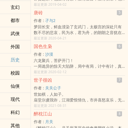
的一切都是自己争取来的，他经历千辛万苦，无数
最近更新 2019-04-02
玄幻
次躲过死神的掌握，从死人堆里爬起来，掩埋战友
唐砖
5
的尸体，然后继续前进，继续战斗。朱元璋的那个
都市
作者 :
孑与2
时代有着无数的厉害角色，陈友谅、张士诚、王保
梦回长安，鲜血浸染了玄武门，太极宫的深处只有
保个个都不是省油的灯。朱元璋用他惊人的军事天
数不尽的悲哀，民为水，君为舟，的朗朗之音犹在
武侠
赋战胜了这些敌人，可以说，在那个时代，最优秀
长安大地回绕，异族的铁蹄却再一次踏破了玉门
最近更新 2020-04-21
统帅的称号非朱元璋莫属。他几乎是赤手空拳，单
关，此恨何及？
枪匹马凭借着自己的勇气和决心建立了庞大的帝
国色生枭
外国
6
坟墓里的李世民眼见子民涂炭，该发出怎样的怒
国。驾崩后传位于长子朱标之子朱允炆。后朱棣以
作者 :
沙漠
号？栏杆拍遍，只能见九州陆沉！
“靖难之役”的名义夺位。
历史
六龙聚兵，菩萨开门！
胸中也充满郁闷之气，恨不能跨越历史长河，摘飞
一局诡异的惊天大陷阱，局中有局，计中有计，真
星，揽日月，让乾坤倒转。
真假假，虚虚实实，谁是计中人，谁是布局者？
最近更新 2020-02-12
校园
也罢，耳听得窗外鬼鸣啾啾，秋雨婆娑，剪一枝秃
八字谶言之后，又尘封着何等隐秘的故事？是狼巡
笔，为李唐盛世延篇，去掉阴暗的部分，我的大唐
世子很凶
7
天下？还是狡狐瞒世？
没有悲哀，只有金戈铁马的豪情，气吞日月的帝
仙侠
作者 :
关关公子
一曲曲未了的壮士赞歌，一幕幕卷起的美人珠帘！
王，百战浴血的猛将，高冠博带的高士，温婉贤淑
世如棋，人如子。
的皇后，父慈子孝，盛世延绵，这是我的大唐，我
现代
庙堂尔虞我诈，江湖爱恨情仇，市井喜怒哀乐，无
的《唐砖》。
非是一颗颗棋子，在棋盘上串联交织，迸发出的点
最近更新 2021-08-31
云烨一直以为自己是一个超级极恋家的人，哪怕把
点火光。
科幻
自己放在火星，也会绑架火星人让他们送自己地
醉枕江山
8
昭鸿年间，坊间盛传有藩王窥伺金殿上那张龙椅，
球。现在麻烦了，自己如何才能从贞观二年回到公
作者 :
月关
皇帝召各路藩王世子入京求学，实为质子。
元两千一零年？整个大唐就是一个巨大的坑，李二
其他
《醉枕江山》，月关所著历史传奇类网络小说。本